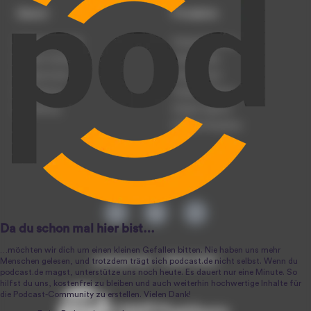
Dienst
Produkte
Podcast anmelden
Podcast-Beratung
Podcast hochladen
Podcast-Jobs
Podcast-Events
Podcast-Push
Registrierung
Podcast-Werbung
Anmeldung
Podcast-Agentur
Podcast-Produktion
podcast.de ~ 2004-2026