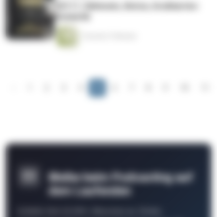
CK111: Glühwein, Glotze, Grußkarten-
Romantik
1 Stunde 27 Minuten
‹
1
2
3
4
5
6
7
8
9
10
11
Bleibe beim Podcasting auf
dem Laufenden
Schließe Dich 26.000+ Menschen an. Erhalte