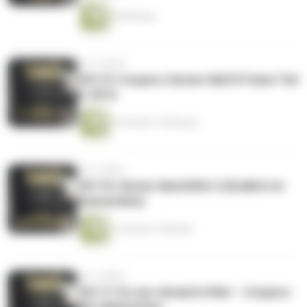
42 Minuten
vor 6 Jahren
CK119: Coopers Serien Hall Of Fame Teil
6: 2016
2 Stunden 15 Minuten
vor 6 Jahren
CK118: Serien-Nachhilfe 2 (Endlich ist
Quarantäne)
1 Stunde 21 Minuten
vor 6 Jahren
CK117: Es war einmal in Köln – Coopers