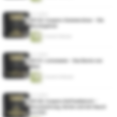
vor 6 Jahren
CK122: Coopers Sommershow – Die
Morningshow
1 Stunde 9 Minuten
vor 6 Jahren
CK121: Listomanie – Das Beste von
allem
1 Stunde 24 Minuten
vor 6 Jahren
CK120: Coopers Kaffeeklatsch –
Verschwörung, Serien und ein Hauch
von ESC