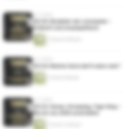
vor 5 Jahren
CK125: Rückkehr der Listomanie –
Schlecht und unsympathisch
1 Stunde 43 Minuten
vor 5 Jahren
CK124: Welche Serie darf’s denn sein?
1 Stunde 9 Minuten
vor 5 Jahren
CK123: Serien, Streaming, Tiger King –
Wie wir uns 2020 unterhalten
1 Stunde 12 Minuten