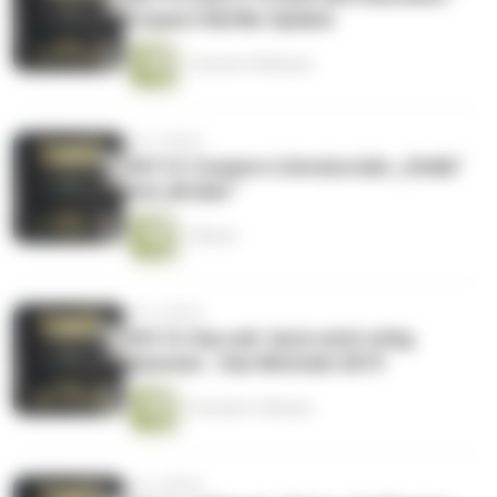
Coopers Netflix-Update
1 Stunde 39 Minuten
vor 6 Jahren
CK113: Coopers Literaturclub: „Stella“
und „Brüder“
1 Minute
vor 6 Jahren
CK112: Das wär' doch nicht nötig
gewesen - Das Wichteln 2019
2 Stunden 2 Minuten
vor 6 Jahren