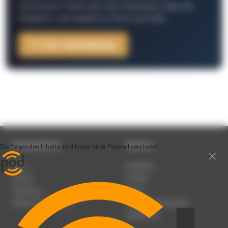
interessante Fakten über das Podcasting, Tipps der
Redaktion, Job-Angebote, Events und mehr.
Zur Anmeldung
Unternehmen
Service
Team
Newsletter
Karriere
Kontakt
Impressum
Presse
Werben auf podcast.de
Nutzungsbedingungen
Datenschutz