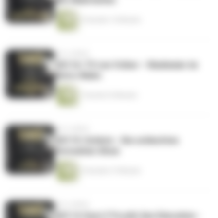
WG-Wahrheiten
2 Stunden 12 Minuten
vor 6 Jahren
CK116: TV von früher – Riedmeier im
Retro-Wahn
1 Stunde 33 Minuten
vor 6 Jahren
CK115: Schlotz - Die schlechtes
Fernsehen Show
2 Stunden 27 Minuten
vor 6 Jahren
CK114: Dont f**k with Sex Education -