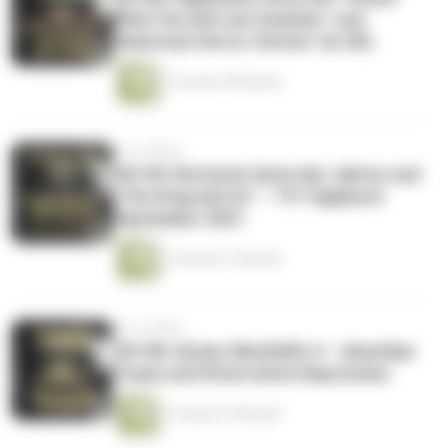
What You Did Last Summer" und
"American Horror Stories" (in 3D)
1 Stunde 39 Minuten
vor 4 Jahren
CK149: Die beste Serie des Jahres und
„The Drag and Us“ – TV-Tagebuch
September 2021
1 Stunde 21 Minuten
vor 4 Jahren
CK148: Serien-Nachhilfe 4 – Amerikas
Traum und Österreichs Depression
1 Stunde 22 Minuten