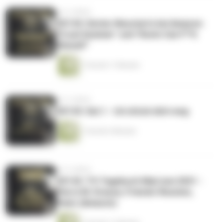
vor 5 Jahren
CK144: Serien-Neustarts bei Amazon:
"Cruel Summer" und "Kevin Can F**k
Himself"
1 Stunde 11 Minuten
vor 5 Jahren
CK143: Sat.1 - Ich drück dich weg
1 Stunde 4 Minuten
vor 5 Jahren
CK142: TV-Tagebuch Mai/Juni 2021 -
Pierre M. Krause, Friends-Reunion,
Panic (Amazon)