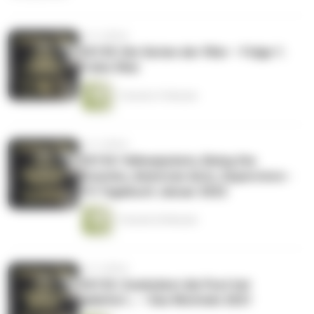
vor 4 Jahren
CK155: Die Serien der 90er – Folge 1:
Frühe 90er
1 Stunde 41 Minuten
vor 4 Jahren
CK154: Yellowjackets, Being the
Ricardos, American Auto, Superstore -
TV-Tagebuch Januar 2022
1 Stunde 20 Minuten
vor 4 Jahren
CK153: Zumindest die Post hat
geliefert… – Das Wichteln 2021