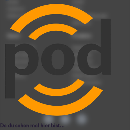
Karriere
Kontakt
Impressum
Presse
Werben auf podcast.de
Nutzungsbedingungen
Datenschutz
Dienst
Produkte
Podcast anmelden
Podcast-Beratung
Podcast hochladen
Podcast-Jobs
Podcast-Events
Podcast-Push
Registrierung
Podcast-Werbung
Anmeldung
Podcast-Agentur
Podcast-Produktion