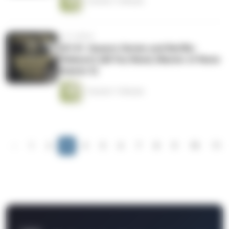
1 Stunde 11 Minuten
vor 5 Jahren
CK141: Queere Serien und Netflix-
Filmkunst (All You Need, Master of None
Season 3)
1 Stunde 11 Minuten
‹
1
2
3
4
5
6
7
8
9
10
11