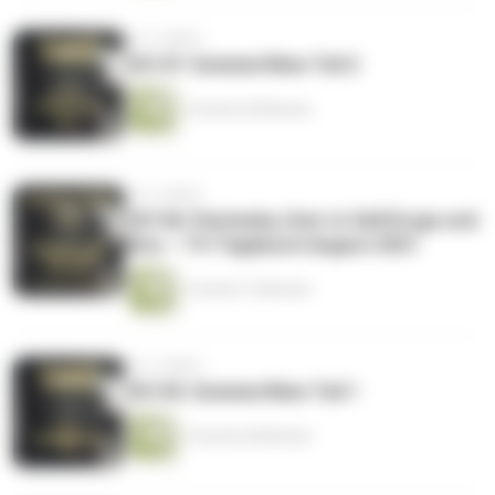
vor 4 Jahren
CK147: Sommerfilme Teil 2
1 Stunde 40 Minuten
vor 4 Jahren
CK146: Pastewka, How to Sell Drugs und
Kino – TV-Tagebuch August 2021
1 Stunde 15 Minuten
vor 4 Jahren
CK145: Sommerfilme Teil 1
1 Stunde 38 Minuten