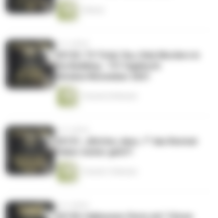
1 Minute
vor 4 Jahren
CK152: TV Total, You, Only Murders in
the Building - TV-Tagebuch
Oktober/November 2021
1 Stunde 20 Minuten
vor 4 Jahren
CK151: „Wetten, dass..?“ das Revival-
Fieber weiter geht!?
1 Stunde 15 Minuten
vor 4 Jahren
CK150: Halloween-Party mit "I Know