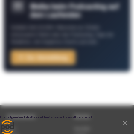
Bleibe beim Podcasting auf
dem Laufenden
Schließe Dich 26.000+ Menschen an. Erhalte
interessante Fakten über das Podcasting, Tipps der
Redaktion, Job-Angebote, Events und mehr.
Zur Anmeldung
Unternehmen
Service
Team
Newsletter