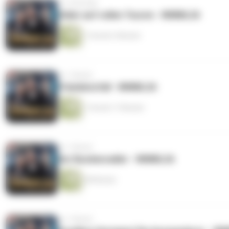
vor 4 Wochen
Didier auf vollen Touren - WMML26
1 Stunde 2 Minuten
vor 1 Monat
Präsidenzfall - WMML26
1 Stunde 17 Minuten
vor 1 Monat
Der Bundesradler - WMML26
58 Minuten
vor 1 Monat