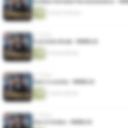
Goodbye Germany! Die Auswanderer - W
1 Stunde 10 Minuten
vor 1 Monat
Frustration Break - WMML26
1 Stunde 8 Minuten
vor 1 Monat
Deniz to society - WMML26
1 Stunde 4 Minuten
vor 1 Monat
Stars & Strikes - WMML26