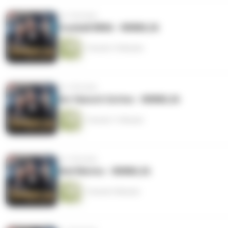
vor 2 Wochen
Fussball MMA - WMML26
1 Stunde 15 Minuten
vor 3 Wochen
Der Hansch Gottes - WMML26
1 Stunde 11 Minuten
vor 3 Wochen
Ekel Merino - WMML26
1 Stunde 9 Minuten