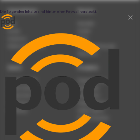
Unternehmen
Service
Team
Newsletter
Karriere
Kontakt
Impressum
Presse
Werben auf podcast.de
Nutzungsbedingungen
Datenschutz
Dienst
Produkte
Podcast anmelden
Podcast-Beratung
Podcast hochladen
Podcast-Jobs
Podcast-Events
Podcast-Push
Registrierung
Podcast-Werbung
Anmeldung
Podcast-Agentur
Podcast-Produktion