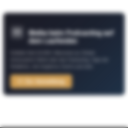
Bleibe beim Podcasting auf
dem Laufenden
Schließe Dich 26.000+ Menschen an. Erhalte
interessante Fakten über das Podcasting, Tipps der
Redaktion, Job-Angebote, Events und mehr.
Zur Anmeldung