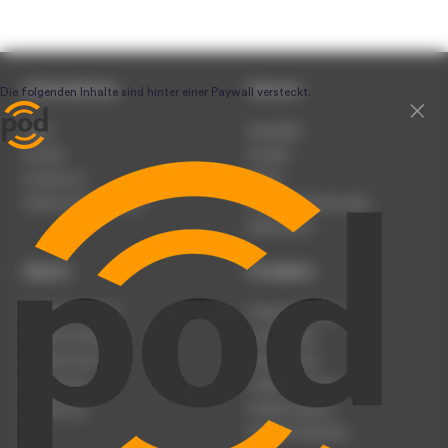
Unternehmen
Service
Team
Newsletter
Karriere
Kontakt
Impressum
Presse
Werben auf podcast.de
Nutzungsbedingungen
Datenschutz
Dienst
Produkte
Podcast anmelden
Podcast-Beratung
Podcast hochladen
Podcast-Jobs
Podcast-Events
Podcast-Push
Registrierung
Podcast-Werbung
Anmeldung
Podcast-Agentur
Podcast-Produktion