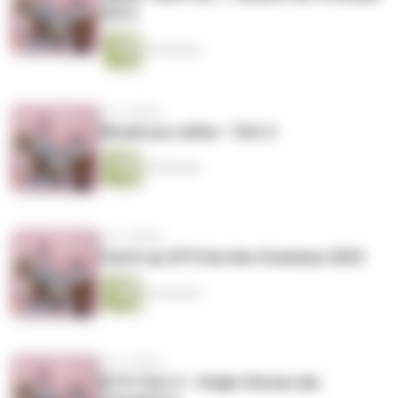
OSTs
42 Minuten
vor 4 Jahren
Would you rather - Part 2
50 Minuten
vor 4 Jahren
Catch up: BTS bei den Grammys 2022
52 Minuten
vor 4 Jahren
BT21 Part 2 - Origin Stories der