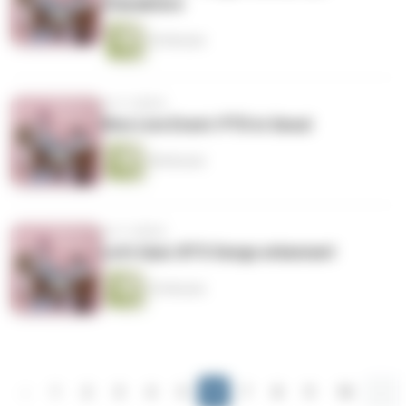
Charaktere
36 Minuten
vor 4 Jahren
Kino Live Event: PTD in Seoul
48 Minuten
vor 4 Jahren
Let's Quiz: BTS Songs erkennen!
25 Minuten
‹
1
2
3
4
5
6
7
8
9
10
...