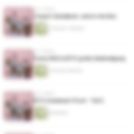
vor 3 Jahren
j-hope's Soloalbum: Jack in the Box
1 Stunde 11 Minuten
vor 4 Jahren
Festa 2022 & BTS' große Ankündigung
1 Stunde 3 Minuten
vor 4 Jahren
BTS Comeback: Proof - Teil 2
52 Minuten