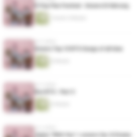
K-Pop Flex Festival - Unsere Erfahrung
1 Stunde 10 Minuten
vor 4 Jahren
Unsere Top 10 BTS Songs of all time
32 Minuten
vor 4 Jahren
Run BTS - Part 3
47 Minuten
vor 4 Jahren
Jimins "With You" + unsere fav. K-Drama