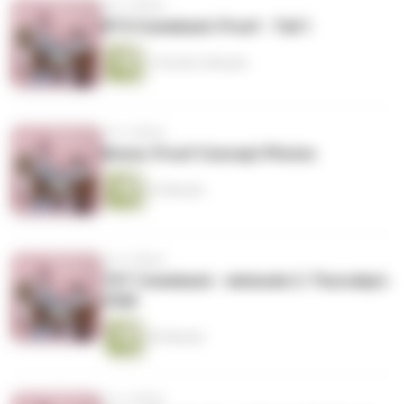
vor 4 Jahren
BTS Comeback: Proof - Teil 1
1 Stunde 2 Minuten
vor 4 Jahren
Bonus: Proof Concept Photos
23 Minuten
vor 4 Jahren
TXT Comeback - minisode 2: Thursday's
Child
43 Minuten
vor 4 Jahren