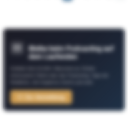
Bleibe beim Podcasting auf
dem Laufenden
Schließe Dich 26.000+ Menschen an. Erhalte
interessante Fakten über das Podcasting, Tipps der
Redaktion, Job-Angebote, Events und mehr.
Zur Anmeldung