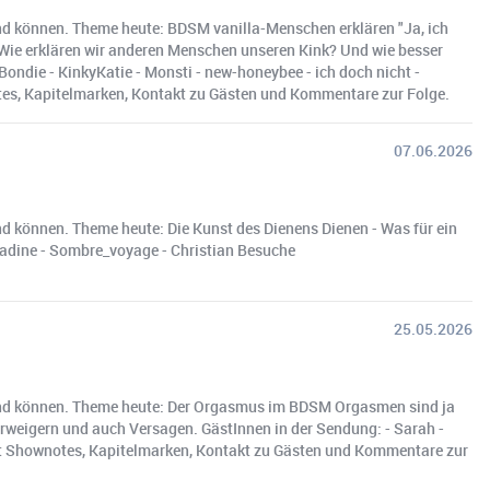
 und können. Theme heute: BDSM vanilla-Menschen erklären "Ja, ich
 Wie erklären wir anderen Menschen unseren Kink? Und wie besser
 Bondie - KinkyKatie - Monsti - new-honeybee - ich doch nicht -
tes, Kapitelmarken, Kontakt zu Gästen und Kommentare zur Folge.
07.06.2026
und können. Theme heute: Die Kunst des Dienens Dienen - Was für ein
 Nadine - Sombre_voyage - Christian Besuche
25.05.2026
en und können. Theme heute: Der Orgasmus im BDSM Orgasmen sind ja
erweigern und auch Versagen. GästInnen in der Sendung: - Sarah -
rt Shownotes, Kapitelmarken, Kontakt zu Gästen und Kommentare zur