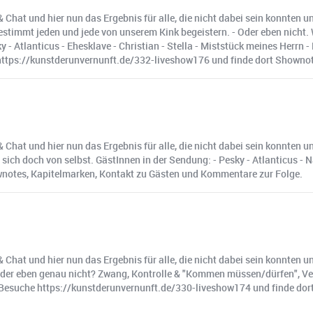
& Chat und hier nun das Ergebnis für alle, die nicht dabei sein konnten
timmt jeden und jede von unserem Kink begeistern. - Oder eben nicht.
 - Atlanticus - Ehesklave - Christian - Stella - Miststück meines Herrn -
e https://kunstderunvernunft.de/332-liveshow176 und finde dort Showno
 Chat und hier nun das Ergebnis für alle, die nicht dabei sein konnten 
 sich doch von selbst. GästInnen in der Sendung: - Pesky - Atlanticus -
wnotes, Kapitelmarken, Kontakt zu Gästen und Kommentare zur Folge.
& Chat und hier nun das Ergebnis für alle, die nicht dabei sein konnt
u? Oder eben genau nicht? Zwang, Kontrolle & "Kommen müssen/dürfen", V
l Besuche https://kunstderunvernunft.de/330-liveshow174 und finde do