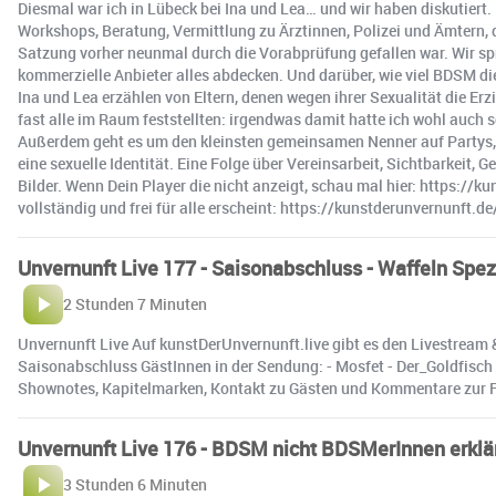
Diesmal war ich in Lübeck bei Ina und Lea… und wir haben diskutier
Workshops, Beratung, Vermittlung zu Ärztinnen, Polizei und Ämtern
Satzung vorher neunmal durch die Vorabprüfung gefallen war. Wir sp
kommerzielle Anbieter alles abdecken. Und darüber, wie viel BDSM di
Ina und Lea erzählen von Eltern, denen wegen ihrer Sexualität die Erz
fast alle im Raum feststellten: irgendwas damit hatte ich wohl auch
Außerdem geht es um den kleinsten gemeinsamen Nenner auf Partys, u
eine sexuelle Identität. Eine Folge über Vereinsarbeit, Sichtbarkeit
Bilder. Wenn Dein Player die nicht anzeigt, schau mal hier: https:/
vollständig und frei für alle erscheint: https://kunstderunvernunft.
Unvernunft Live 177 - Saisonabschluss - Waffeln Spez
2 Stunden 7 Minuten
Unvernunft Live Auf kunstDerUnvernunft.live gibt es den Livestream &
Saisonabschluss GästInnen in der Sendung: - Mosfet - Der_Goldfisch 
Shownotes, Kapitelmarken, Kontakt zu Gästen und Kommentare zur F
Unvernunft Live 176 - BDSM nicht BDSMerInnen erklä
3 Stunden 6 Minuten