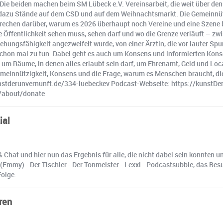
t. Die beiden machen beim SM Lübeck e.V. Vereinsarbeit, die weit über
, dazu Stände auf dem CSD und auf dem Weihnachtsmarkt. Die Gemeinnü
rechen darüber, warum es 2026 überhaupt noch Vereine und eine Szene b
e Öffentlichkeit sehen muss, sehen darf und wo die Grenze verläuft – z
iehungsfähigkeit angezweifelt wurde, von einer Ärztin, die vor lauter Sp
 schon mal zu tun. Dabei geht es auch um Konsens und informierten Kons
m Räume, in denen alles erlaubt sein darf, um Ehrenamt, Geld und Locat
, Gemeinnützigkeit, Konsens und die Frage, warum es Menschen braucht, d
/kunstderunvernunft.de/334-luebeckev Podcast-Webseite: https://kunstDe
de/about/donate
ial
 Chat und hier nun das Ergebnis für alle, die nicht dabei sein konnten
(Emmy) - Der Tischler - Der Tonmeister - Lexxi - Podcastsubbie, das B
olge.
ren