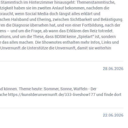
 den Stammtisch im Hinterzimmer hinausgeht: Themenstammtische,
tzigkeit haben sie im zweiten Anlauf bekommen, nachdem die
raucht, wenn Social Media doch längst alles erklärt und
wischen Halsband und Ehering, zwischen Sichtbarkeit und Belästigung.
uren die Diagnose übersehen hat, und von einer Fortbildung, nach der
ens – und um die Frage, ab wann das Erklären den Reiz totredet.
ions, und um die These, dass BDSM keine „Spielart“ ist, sondern
ie das alles machen. Die Shownotes enthalten mehr Infos, Links und
rUnvernunft.de Unterstütze die Unvernunft, damit sie weiterhin
28.06.2026
 und können. Theme heute: Sommer, Sonne, Waffeln - Der
esuche https://kunstderunvernunft.de/333-liveshow177 und finde dort
22.06.2026