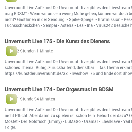
Unvernunft Live Auf kunstDerUnvernunft.live gibt es den Livestream 
mag BDSM" - Wenn wir uns ein wenig Mühe geben, können wir doch bes
nicht? GästInnen in der Sendung: - Spike-Spiegel - Bratmission - Pesky
Fuchsschneckchen - Sempai - Asteria - Lea - Ina - Virus242 Besuch
Unvernunft Live 175 - Die Kunst des Dienens
2 Stunden 1 Minute
Unvernunft Live Auf kunstDerUnvernunft.live gibt es den Livestream &
schönes Thema. Ruhig, zurückhaltend, dienstbar... Das Thema erklärt
https://kunstderunvernunft.de/331-liveshow175 und finde dort Sho
Unvernunft Live 174 - Der Orgasmus im BDSM
1 Stunde 54 Minuten
Unvernunft Live Auf kunstDerUnvernunft.live gibt es den Livestream 
nicht Pflicht. Aber damit zu spielen ist schon fein. Gehört der daz
Mosfet - Der_Goldfisch (Emmy) - LuMaGo - Uramar - Ehesklave - Yai
Folge.