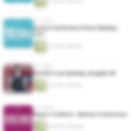
1 Stunde 22 Minuten
vor 3 Jahren
Eastern Conference Power Ranking -
Teil 1
1 Stunde 32 Minuten
vor 3 Jahren
Das Wort zum Spieltag | Ausgabe 08
1 Stunde 10 Minuten
vor 3 Jahren
Players To Watch - Western Conference
2 Stunden 22 Minuten