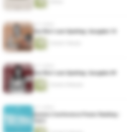
1 Minute
vor 3 Jahren
Das Wort zum Spieltag | Ausgabe 10
1 Stunde 7 Minuten
vor 3 Jahren
Das Wort zum Spieltag | Ausgabe 09
1 Stunde 18 Minuten
vor 3 Jahren
Eastern Conference Power Ranking -
Teil 2