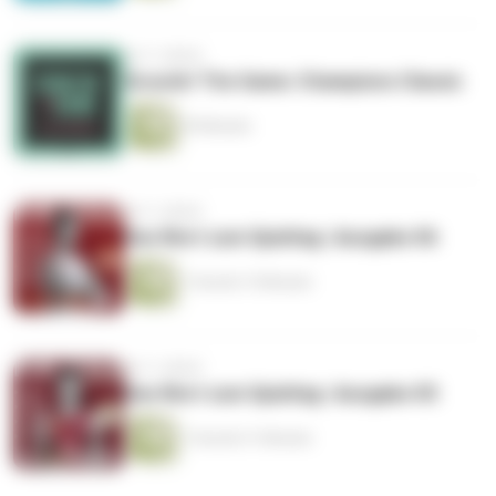
vor 3 Jahren
Scoutin' The Game: Champions Classic
39 Minuten
vor 3 Jahren
Das Wort zum Spieltag | Ausgabe 06
1 Stunde 15 Minuten
vor 3 Jahren
Das Wort zum Spieltag | Ausgabe 05
1 Stunde 31 Minuten