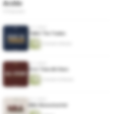
Archiv
510 Episoden
vor 3 Jahren
Talkin' The Trades
2 Stunden 6 Minuten
vor 3 Jahren
First-Time All-Stars
2 Stunden 42 Minuten
vor 3 Jahren
NBA-Wunschzettel