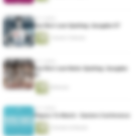
vor 3 Jahren
Das Wort zum Spieltag | Ausgabe 07
1 Stunde 15 Minuten
vor 3 Jahren
Das Wort zum Natio-Spieltag | Ausgabe
01
48 Minuten
vor 3 Jahren
Players To Watch - Eastern Conference
2 Stunden 42 Minuten