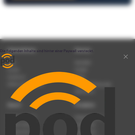
Unternehmen
Service
Team
Newsletter
Karriere
Kontakt
Impressum
Presse
Werben auf podcast.de
Nutzungsbedingungen
Datenschutz
Dienst
Produkte
Podcast anmelden
Podcast-Beratung
Podcast hochladen
Podcast-Jobs
Podcast-Events
Podcast-Push