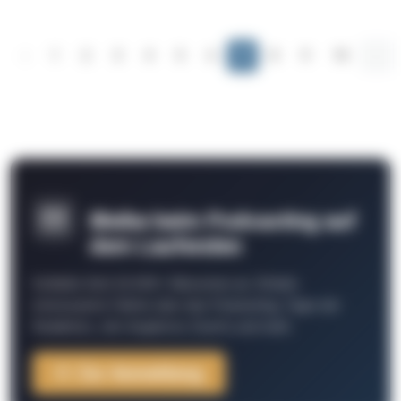
‹
1
2
3
4
5
6
7
8
9
10
...
Bleibe beim Podcasting auf
dem Laufenden
Schließe Dich 26.000+ Menschen an. Erhalte
interessante Fakten über das Podcasting, Tipps der
Redaktion, Job-Angebote, Events und mehr.
Zur Anmeldung