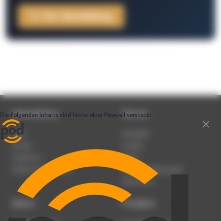
Zur Anmeldung
Unternehmen
Service
Team
Newsletter
Karriere
Kontakt
Impressum
Presse
Werben auf podcast.de
Nutzungsbedingungen
Datenschutz
Dienst
Produkte