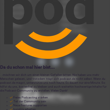
Podcast anmelden
Podcast-Beratung
Podcast hochladen
Podcast-Jobs
Podcast-Events
Podcast-Push
Registrierung
Podcast-Werbung
Anmeldung
Podcast-Agentur
Podcast-Produktion
podcast.de ~ 2004-2026