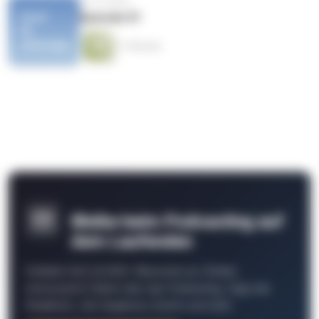
vor 8 Jahren
Episode 01
11 Minuten
Bleibe beim Podcasting auf
dem Laufenden
Schließe Dich 26.000+ Menschen an. Erhalte
interessante Fakten über das Podcasting, Tipps der
Redaktion, Job-Angebote, Events und mehr.