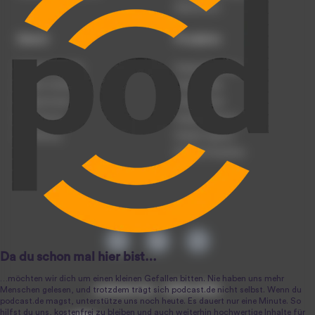
Datenschutz
Dienst
Produkte
Podcast anmelden
Podcast-Beratung
Podcast hochladen
Podcast-Jobs
Podcast-Events
Podcast-Push
Registrierung
Podcast-Werbung
Anmeldung
Podcast-Agentur
Podcast-Produktion
podcast.de ~ 2004-2026