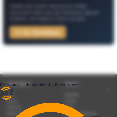
Schließe Dich 26.000+ Menschen an. Erhalte
interessante Fakten über das Podcasting, Tipps der
Redaktion, Job-Angebote, Events und mehr.
Zur Anmeldung
Unternehmen
Service
Team
Newsletter
Karriere
Kontakt
Impressum
Presse
Werben auf podcast.de
Nutzungsbedingungen