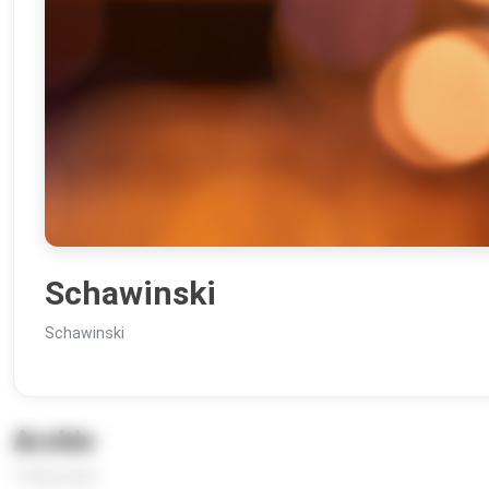
Schawinski
Schawinski
Archiv
14 Episoden