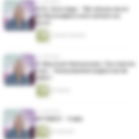
vor 2 Monaten
#2 Dr. Doris Gapp - "Wir müssen durch
die Wechseljahre nicht einfach nur
durch".
1 Stunde 3 Minuten
vor 3 Monaten
#1 Nina Greif-Reitzenstein, The Colorful
Crew - "Verbundenheit beginnt bei dir
selbst".
51 Minuten
vor 3 Monaten
MY FINEST - Trailer
62 Sekunden