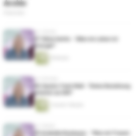
Archiv
8 Episoden
vor 1 Woche
#7 Silvia Gattin - "Alles im Leben ist
Energie!"
59 Minuten
vor 3 Wochen
#6 Sandra Teml-Wall - "Deine Beziehung
arbeitet an DIR!"
1 Stunde 7 Minuten
vor 1 Monat
#5 Arabella Kiesbauer - "Was wir Frauen