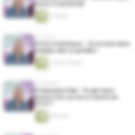
leisten, ist großartig!"
57 Minuten
vor 1 Monat
#4 Vera Steinhäuser - "Es ist nicht deine
Aufgabe, allen zu gefallen."
1 Stunde 7 Minuten
vor 2 Monaten
#3 Alexandra Palla - "Es gibt keine
bessere Zeit, um neu zu starten als
JETZT!"
43 Minuten