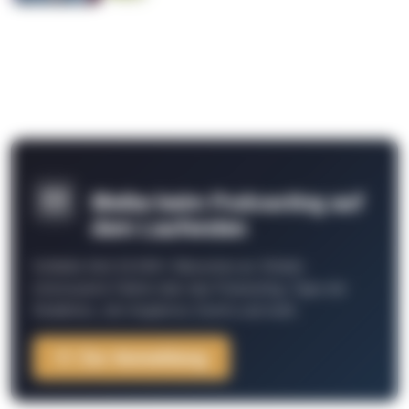
Bleibe beim Podcasting auf
dem Laufenden
Schließe Dich 26.000+ Menschen an. Erhalte
interessante Fakten über das Podcasting, Tipps der
Redaktion, Job-Angebote, Events und mehr.
Zur Anmeldung