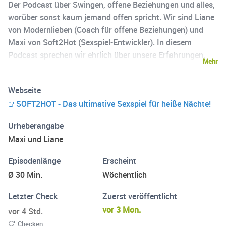
Der Podcast über Swingen, offene Beziehungen und alles,
worüber sonst kaum jemand offen spricht. Wir sind Liane
von Modernlieben (Coach für offene Beziehungen) und
Maxi von Soft2Hot (Sexspiel-Entwickler). In diesem
Podcast sprechen wir ehrlich über unsere Erfahrungen,
Mehr
Gedanken und Emotionen rund um Liebe, Sexualität und
alternative Beziehungsmodelle. Es geht um echte
Webseite
Geschichten, persönliche Einblicke aus der Szene,
SOFT2HOT - Das ultimative Sexspiel für heiße Nächte!
Kommunikation in Beziehungen, Vertrauen, Eifersucht
und persönliche Entwicklung. Ein Podcast für alle, die
Urheberangabe
neugierig sind und neue Perspektiven entdecken wollen.
Maxi und Liane
Episodenlänge
Erscheint
Ø 30 Min.
Wöchentlich
Letzter Check
Zuerst veröffentlicht
vor 3 Mon.
vor 4 Std.
Checken