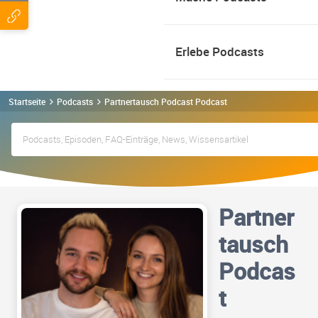
Erlebe Podcasts
Startseite
Podcasts
Partnertausch Podcast Podcast
Partner
tausch
Podcas
t