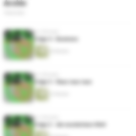
Archiv
4 Episoden
vor 4 Monaten
Folge 4 - Business
52 Minuten
vor 4 Monaten
Folge 3 - Raus raus raus
41 Minuten
vor 4 Monaten
Folge 2 - die wunderbare Welt