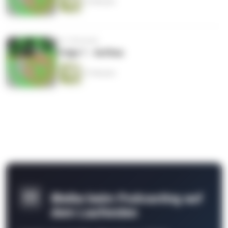
33 Minuten
vor 5 Monaten
Folge 1 - Aufbau
37 Minuten
Bleibe beim Podcasting auf
dem Laufenden