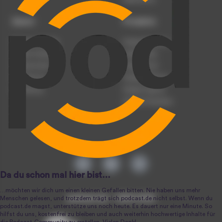
Dienst
Produkte
Podcast anmelden
Podcast-Beratung
Podcast hochladen
Podcast-Jobs
Podcast-Events
Podcast-Push
Registrierung
Podcast-Werbung
Anmeldung
Podcast-Agentur
Podcast-Produktion
podcast.de ~ 2004-2026