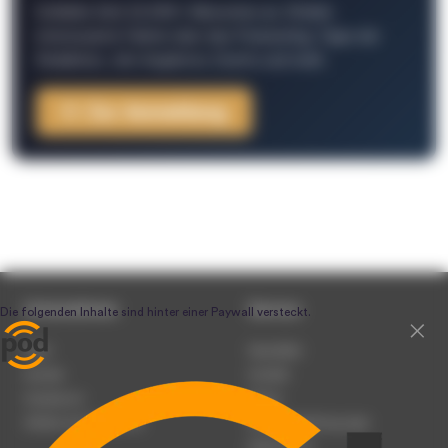
Schließe Dich 26.000+ Menschen an. Erhalte
interessante Fakten über das Podcasting, Tipps der
Redaktion, Job-Angebote, Events und mehr.
Zur Anmeldung
Unternehmen
Service
Team
Newsletter
Karriere
Kontakt
Impressum
Presse
Werben auf podcast.de
Nutzungsbedingungen
Datenschutz