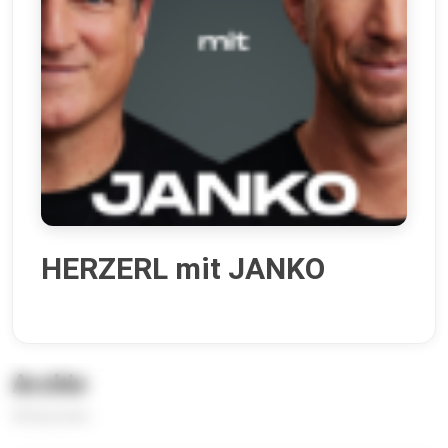
HERZERL mit JANKO
Archiv
38 Episoden