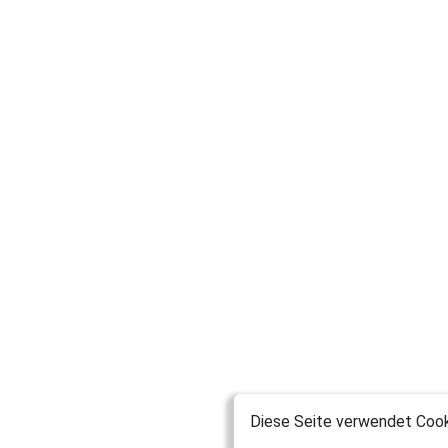
Diese Seite verwendet Cooki