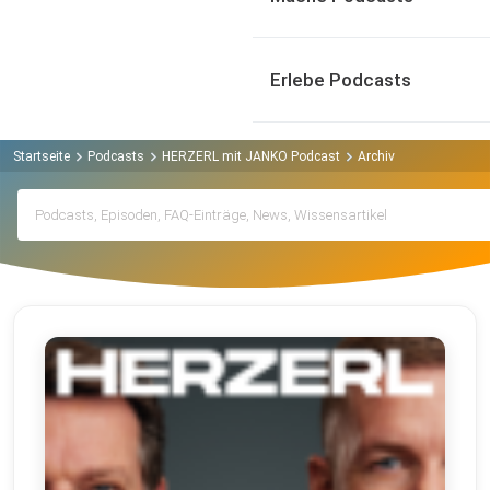
Erlebe Podcasts
Startseite
Podcasts
HERZERL mit JANKO Podcast
Archiv