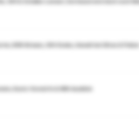
ler, S04 & Schalke-Lennart, Dortmund wird doch noch Me
rter, BVB-Brisanz, S04-Dzeko, Gewalt bei Ultras & Polize
hnsinn, Kuntz-Vorwürfe & WM-Ausblick