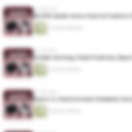
vor 3 Monaten
Mit DFB-Spieler Anton Stach & Frankfurt-
1 Stunde 29 Minuten
vor 3 Monaten
Schalke-Aufstieg, Pokal-Prediction, Bayer
1 Stunde 5 Minuten
vor 4 Monaten
Bayern vs. Real & Dresden-Eskalation ein
1 Stunde 3 Minuten