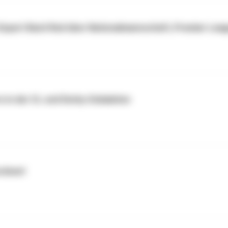
Expert Basti Red über Nationalmannschaft, Premier Lea
n in der CL und Derby-Eskalation
ordnen!