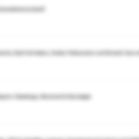
 Ausnahmezustand!
torin, Buli-Hottakes, Undav-Diskussion und Brandt-Aus m
ayern: Rankings, Wechsel & Nostalgie