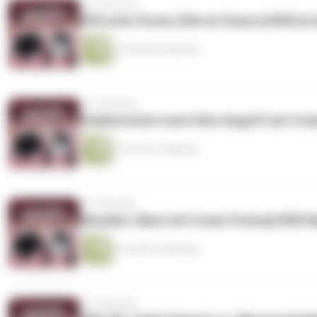
vor 4 Monaten
DFB unter Druck, Köln im Chaos & BVB im
1 Stunde 26 Minuten
vor 4 Monaten
Stadionverbot nach Ultra-Angriff auf Crea
1 Stunde 12 Minuten
vor 5 Monaten
Klassiker-Alarm mit Conan Furlong! BVB-B
1 Stunde 22 Minuten
vor 5 Monaten