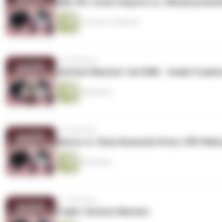
VAR: DFL Schiri-Experte vs. Wissenschaft
1 Stunde 14 Minuten
vor 6 Monaten
„Einfach Machen" mit DIMI - fatale Frankfu
59 Minuten
vor 6 Monaten
Alonso vs. Real, Kwasniok-Krise, VfB-Wa
44 Minuten
vor 7 Monaten
Trailer: Einfach Machen