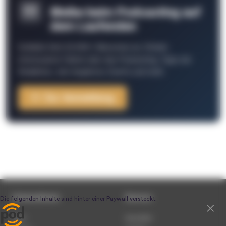
Bleibe beim Podcasting auf
dem Laufenden
Schließe Dich 26.000+ Menschen an. Erhalte
interessante Fakten über das Podcasting, Tipps der
Redaktion, Job-Angebote, Events und mehr.
Zur Anmeldung
Unternehmen
Service
Team
Newsletter