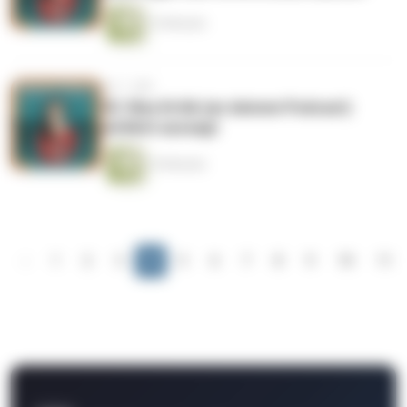
14 Minuten
vor 1 Jahr
92: Was Kritik (an deinem Podcast)
wirklich aussagt
10 Minuten
‹
1
2
3
4
5
6
7
8
9
10
11