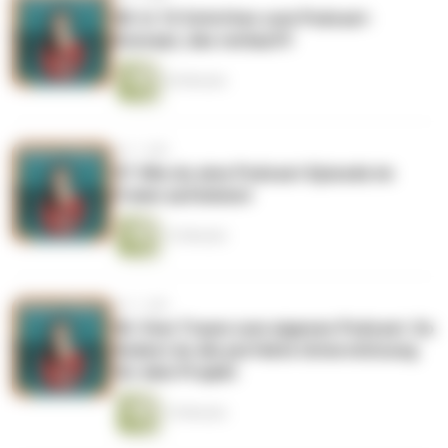
98: In 10 Schritten zum Podcast-
Konzept, das verkauft!
26 Minuten
vor 1 Jahr
97: Wie du eine Podcast-Episode im
Freien aufnimmst
13 Minuten
vor 1 Jahr
96: Vom Traum zum eigenen Podcast: So
findest du die perfekte Unterstützung
für dein Projekt
15 Minuten