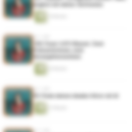
beginnt mit deiner Sichtweise
10 Minuten
vor 1 Jahr
100: Feuer trifft Wasser: Zwei
Podcasterinnen, zwei
Herangehensweisen
53 Minuten
vor 1 Jahr
99: Finde deinen idealen Hörer mit AI
21 Minuten
vor 1 Jahr