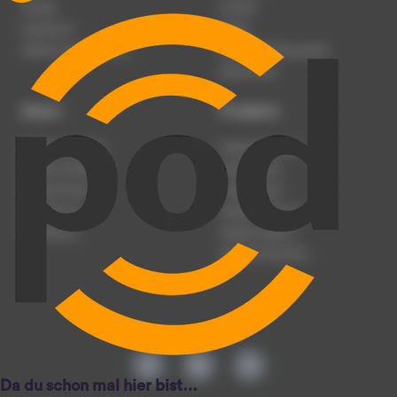
Karriere
Kontakt
Impressum
Presse
Werben auf podcast.de
Nutzungsbedingungen
Datenschutz
Dienst
Produkte
Podcast anmelden
Podcast-Beratung
Podcast hochladen
Podcast-Jobs
Podcast-Events
Podcast-Push
Registrierung
Podcast-Werbung
Anmeldung
Podcast-Agentur
Podcast-Produktion