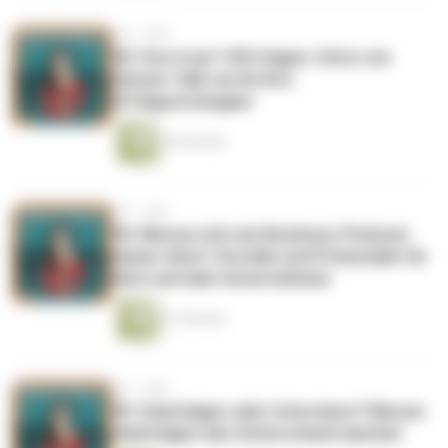
vor 1 Jahr
95: Von 0 auf 150 Folgen: Chris von
Katzen Talk verrät ihre
Erfolgsstrategien
26 Minuten
vor 1 Jahr
94: Warum sich ein Business-Podcast
immer lohnt: Vorteile und Potenziale für
dich und dein Unternehmen
27 Minuten
vor 1 Jahr
93: Solofolgen oder Interviews? Warum
Solofolgen den Unterschied machen