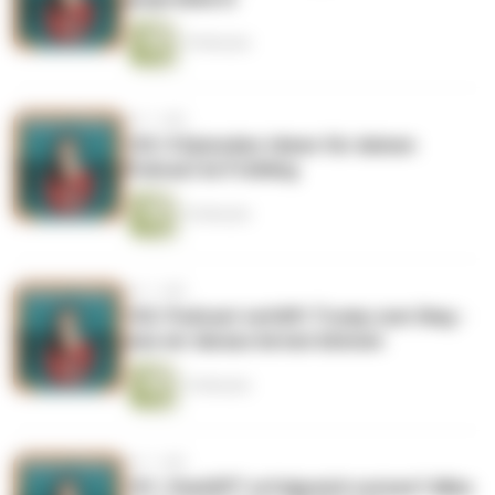
19 Minuten
vor 1 Jahr
103: 5 Episoden-Ideen für deinen
Podcast im Frühling
16 Minuten
vor 1 Jahr
102: Podcast verhilft Trump zum Sieg -
was wir daraus lernen können
14 Minuten
vor 1 Jahr
101: ChatGPT erfolgreich nutzen? Alles