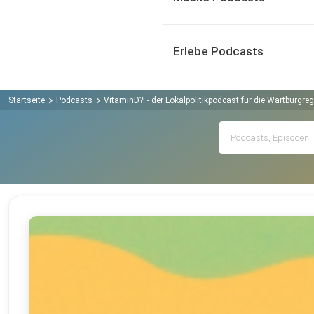
Erlebe Podcasts
Startseite
Podcasts
VitaminD?! - der Lokalpolitikpodcast für die Wartburgre