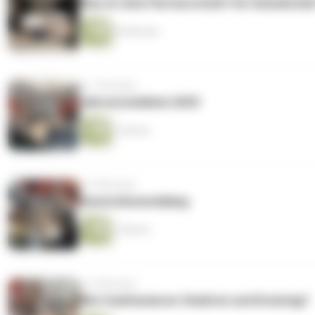
Was ist eine Partnerschaft für Demokrati
54 Minuten
vor 7 Monaten
Jahresrückblick 2025
1 Minute
vor 8 Monaten
Generationendialog
1 Minute
vor 9 Monaten
Wie funktionieren Stadtrat und Kreistag?