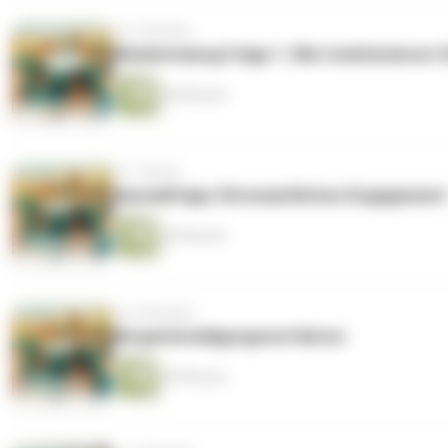
vor 2 Wochen
Wiederholung Folge 1: Wie funktionieren S
60 Minuten
vor 1 Monat
Spezialfolge: Ehrenamtliches Engagement
59 Minuten
vor 2 Monaten
Bürgerbeteiligungsverfahren
55 Minuten