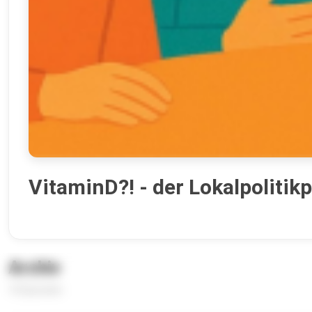
VitaminD?! - der Lokalpolitik
Archiv
10 Episoden