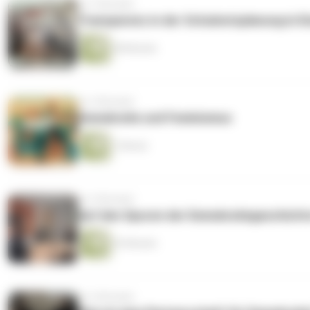
vor 3 Monaten
Transparenz in der Schulnetzplanung in E
58 Minuten
vor 4 Monaten
Demokratie und Feminismus
1 Minute
vor 5 Monaten
Auf den Spuren der Demokratiegeschichte
53 Minuten
vor 6 Monaten