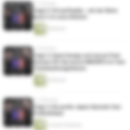
vor 7 Monaten
Folge 5: Virtual Reality - mit der Meta
Quest 2 in neue Welten!
40 Minuten
vor 9 Monaten
Folge 4: Game Design und warum Final
Fantasy XIV das beste MMORPG ist feat.
TheGameDesignDiaries
53 Minuten
vor 10 Monaten
Folge 3: Die große Japan-Episode feat.
TheRedValue
1 Stunde 35 Minuten