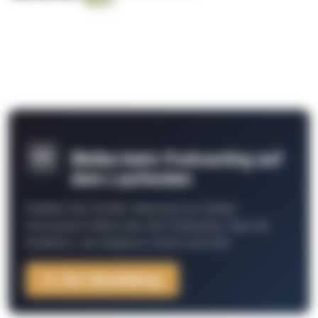
Bleibe beim Podcasting auf
dem Laufenden
Schließe Dich 26.000+ Menschen an. Erhalte
interessante Fakten über das Podcasting, Tipps der
Redaktion, Job-Angebote, Events und mehr.
Zur Anmeldung