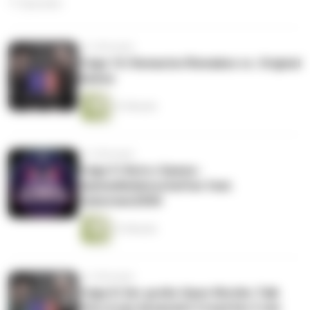
11 Episoden
vor 4 Monaten
Folge 10: Remaster/Remakes vs. Original
Games
41 Minuten
vor 5 Monaten
Folge 9: Retro-Games-
Sammelleidenschaften feat.
Cybermen2000
51 Minuten
vor 5 Monaten
Folge 8: Der große Open Worlds-Talk
(Von A wie Assassin's Creed bis Z wie