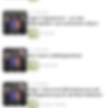
vor 10 Monaten
Folge 2: Egoshooter - von den
"Killerspielen" zum weltweiten eSport
51 Minuten
vor 10 Monaten
Euer neuer Lieblingspodcast
45 Sekunden
vor 11 Monaten
Folge 1: Das erste Mal Gamescom und
die Begeisterung für die Mod Subkultur
1 Stunde 7 Minuten