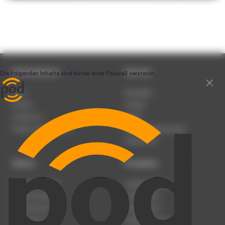
Unternehmen
Service
Team
Newsletter
Karriere
Kontakt
Impressum
Presse
Werben auf podcast.de
Nutzungsbedingungen
Datenschutz
Dienst
Produkte
Podcast anmelden
Podcast-Beratung
Podcast hochladen
Podcast-Jobs
Podcast-Events
Podcast-Push
Registrierung
Podcast-Werbung