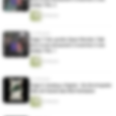
Zelda) TEIL 2
50 Minuten
vor 6 Monaten
Folge 7: Der große Open Worlds-Talk
(Von A wie Assassin's Creed bis Z wie
Zelda) TEIL 1
42 Minuten
vor 6 Monaten
Folge 6: Analog x Digital - Ein Brettspiele
Talk mit Daniel aka Würfelräuber
43 Minuten