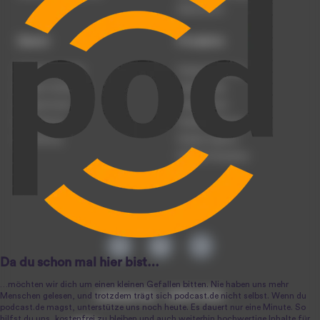
Datenschutz
Dienst
Produkte
Podcast anmelden
Podcast-Beratung
Podcast hochladen
Podcast-Jobs
Podcast-Events
Podcast-Push
Registrierung
Podcast-Werbung
Anmeldung
Podcast-Agentur
Podcast-Produktion
podcast.de ~ 2004-2026