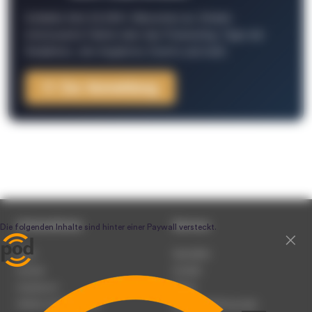
Schließe Dich 26.000+ Menschen an. Erhalte
interessante Fakten über das Podcasting, Tipps der
Redaktion, Job-Angebote, Events und mehr.
Zur Anmeldung
Unternehmen
Service
Team
Newsletter
Karriere
Kontakt
Impressum
Presse
Werben auf podcast.de
Nutzungsbedingungen