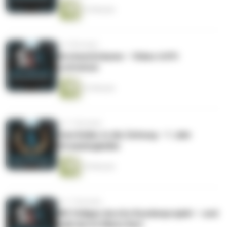
23 Minuten
vor 9 Monaten
Kirchen(t)räume – Video trifft
Lichtshow
22 Minuten
vor 11 Monaten
Vom Keller in die Zeitung – 1 Jahr
Streamingkeller
29 Minuten
vor 11 Monaten
Mit Vollgas durchs Kundenprojekt – und
bald durch Mario Kart