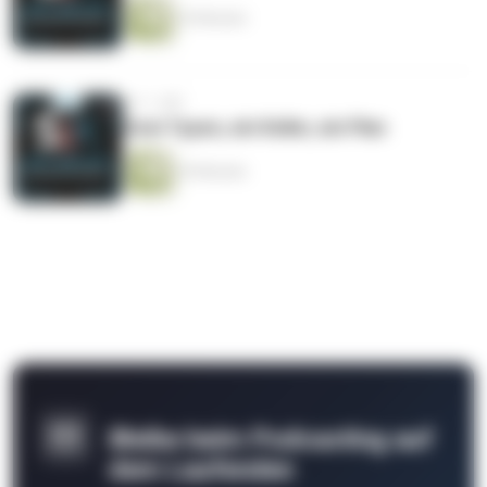
35 Minuten
vor 1 Jahr
Zwei Typen, ein Keller, ein Plan
29 Minuten
Bleibe beim Podcasting auf
dem Laufenden