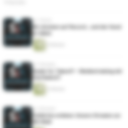
10 Episoden
vor 1 Monat
Wir drücken auf Record… und der Hund
ist dabei
24 Minuten
vor 3 Monaten
Ready for Takeoff – Medientraining mit
Startbahn27
23 Minuten
vor 4 Monaten
Politik live erleben: Unsere Streams zur
OB-Wahl