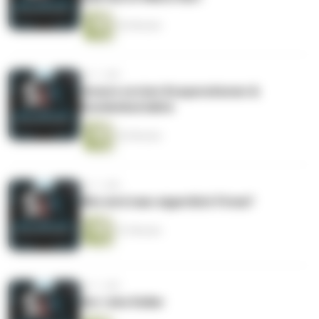
42 Minuten
vor 1 Jahr
Unsere ersten Kooperationen &
Kundenkontakte
42 Minuten
vor 1 Jahr
Wie wird man eigentlich Firma?
41 Minuten
vor 1 Jahr
Der rohe Keller