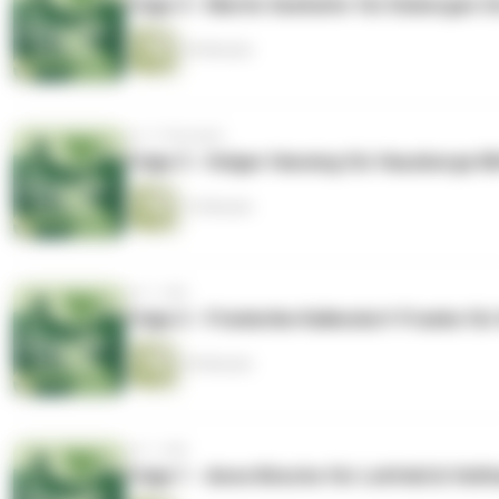
Folge 4 - Martin Seehafer für Eisbergen O
29 Minuten
vor 11 Monaten
Folge 3 - Holger Hansing für Hausberge M
13 Minuten
vor 1 Jahr
Folge 2 - Friederike Kallendorf-Franke f
29 Minuten
vor 1 Jahr
Folge 1 - Anne Bösche für Lohfeld & Velt