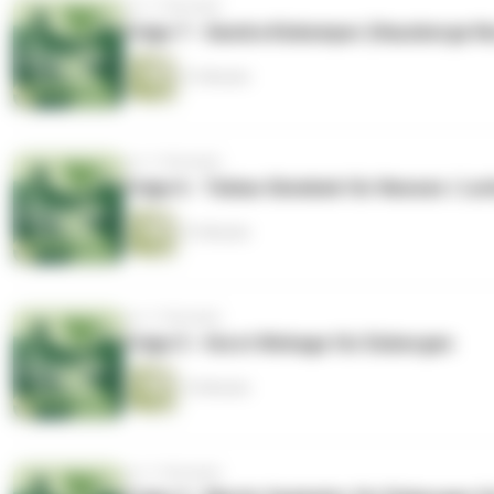
vor 11 Monaten
Folge 7 - Sandra Kiskemper (Hausberge N
31 Minuten
vor 11 Monaten
Folge 6 - Tobias Glombek für Neesen / Le
51 Minuten
vor 11 Monaten
Folge 5 - Horst Wehage für Eisbergen
13 Minuten
vor 11 Monaten