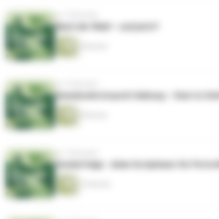
vor 10 Monaten
Nach der Wahl – und jetzt?
8 Minuten
vor 10 Monaten
Demokratie braucht Haltung – Start in Sta
8 Minuten
vor 10 Monaten
Sonderfolge - Anke Grotjohann für Porta 
19 Minuten