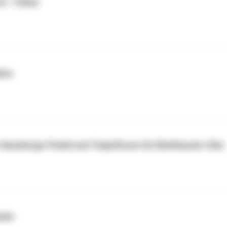
st - Fülme
itte
ür Hausberge-Findel und Tanja Brune für Barkhausen-Süd
heim