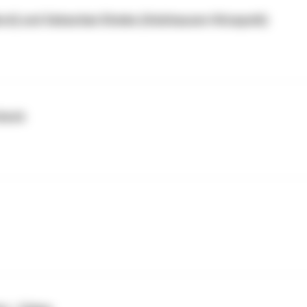
ord) und Sebastian Ehmke (Holzhausen Hitzepohl)
rbeck