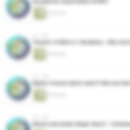
Die geilsten Superhelden EVOR!!!
23 Minuten
vor 1 Jahr
Theater of Mind vs. Simulation - Was sind 
19 Minuten
vor 1 Jahr
Babies fressen deine Leber!!! Wie weit da
21 Minuten
vor 1 Jahr
Wenn's mal wieder länger dauert - Zeitma