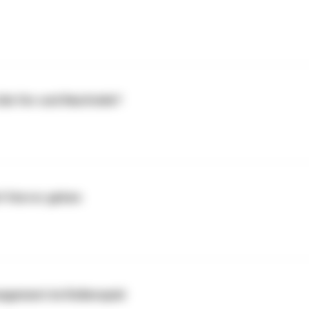
die Vor und Nachteile?
rf Horror gehen
nagement im Rollenspiel