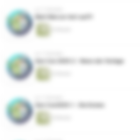
vor 11 Monaten
Matt Mercer hört auf!!!
22 Minuten
vor 11 Monaten
Gen Con 2025-2 - News der Verlage
22 Minuten
vor 11 Monaten
Gen Con2025-1 - Die Ennies
25 Minuten