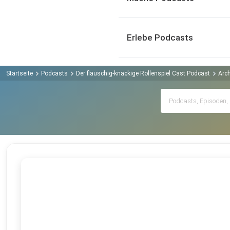
Erlebe Podcasts
Startseite
Podcasts
Der flauschig-knackige Rollenspiel Cast Podcast
Arch