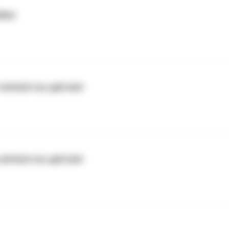
lber
einfach nur geil sind
infach nur geil sind