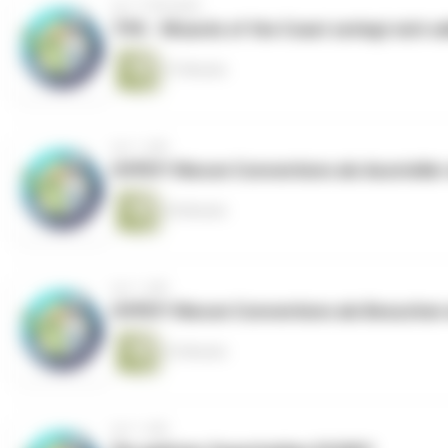
vor 11 Monaten
TPK - Wizards of the Coast zerlegt sich se
37 Minuten
vor 1 Jahr
HYPE!!! Warum Conventions als Aussteller 
20 Minuten
vor 1 Jahr
HYPE!!! Warum Conventions als Besuchen e
23 Minuten
vor 1 Jahr