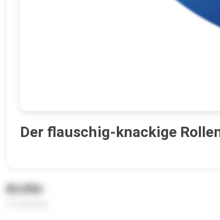
Der flauschig-knackige Rollen
Archiv
191 Episoden