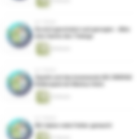
25 Minuten
vor 1 Monat
Da wird geschubst und gezogen - Alles
eine Sache des Timings
28 Minuten
vor 1 Monat
Squink und das kommende DIE ZWERGE
Rollenspiel mit Markus Heitz
25 Minuten
vor 1 Monat
Wir haben viele Fehler gemacht
27 Minuten