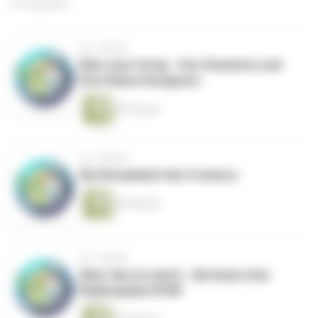
191 Episoden
vor 1 Monat
Rein raus fertig - Von Oneshots und
Drei-Raum-Dungeons
26 Minuten
vor 1 Monat
Die Einsamkeit des Creators
30 Minuten
vor 1 Monat
Alter das ist weird - die bizarrsten
Rollenspiele EVOR