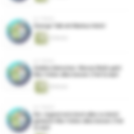
vor 1 Monat
Zwerge Talk mit Markus Heitz!
25 Minuten
vor 1 Monat
Goblins klatschen. Warum Weil's geht
War früher alles besser (Teil 3).mp3
28 Minuten
vor 1 Monat
Der Jugend wird doch alles zu leicht
gemacht War früher alles besser (Teil
2).mp3