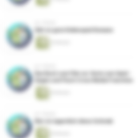
vor 1 Monat
Gibt es gute Rollenspiel Romane
24 Minuten
vor 1 Monat
Das Buch zum Film zur Serie zum Spiel -
Segen und Fluch Cross Media Franchise
30 Minuten
vor 1 Monat
Wer ist eigentlich diese Schiraki
30 Minuten