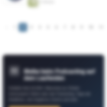
21 Minuten
‹
1
2
3
4
5
6
7
8
9
10
11
Bleibe beim Podcasting auf
dem Laufenden
Schließe Dich 26.000+ Menschen an. Erhalte
interessante Fakten über das Podcasting, Tipps der
Redaktion, Job-Angebote, Events und mehr.