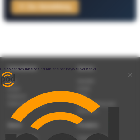
Zur Anmeldung
Unternehmen
Service
Team
Newsletter
Karriere
Kontakt
Impressum
Presse
Werben auf podcast.de
Nutzungsbedingungen
Datenschutz
Dienst
Produkte
Podcast anmelden
Podcast-Beratung