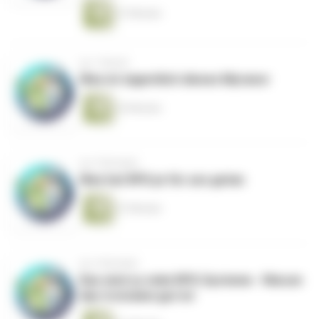
27 Minuten
vor 1 Monat
Was ist eigentlich dieses Myranor
25 Minuten
vor 2 Monaten
Was hat RPG je für uns getan
27 Minuten
vor 2 Monaten
Das sind zu viele RPG Systeme - Warum
das trotzdem gut ist