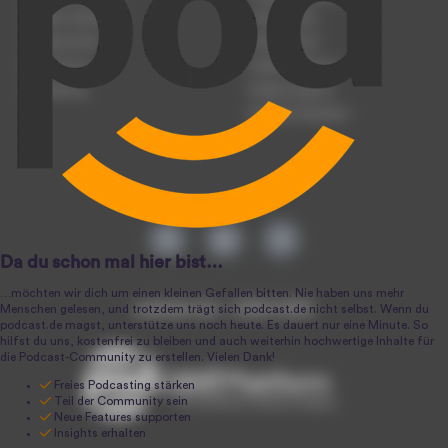
Podcast hochladen
Podcast-Jobs
Podcast-Events
Podcast-Push
Registrierung
Podcast-Werbung
Anmeldung
Podcast-Agentur
Podcast-Produktion
podcast.de ~ 2004-2026