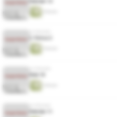
Hebräer 12
6 Minuten
vor 8 Monaten
2. Petrus 2
5 Minuten
vor 8 Monaten
Hiob 18
2 Minuten
vor 8 Monaten
Hebräer 11