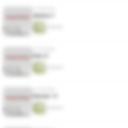
vor 8 Monaten
Jakobus 1
4 Minuten
vor 8 Monaten
Hiob 21
4 Minuten
vor 8 Monaten
Hebräer 13
4 Minuten