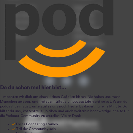
Podcast anmelden
Podcast-Beratung
Podcast hochladen
Podcast-Jobs
Podcast-Events
Podcast-Push
Registrierung
Podcast-Werbung
Anmeldung
Podcast-Agentur
Podcast-Produktion
podcast.de ~ 2004-2026