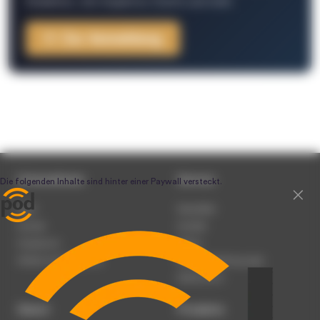
Redaktion, Job-Angebote, Events und mehr.
Zur Anmeldung
Unternehmen
Service
Team
Newsletter
Karriere
Kontakt
Impressum
Presse
Werben auf podcast.de
Nutzungsbedingungen
Datenschutz
Dienst
Produkte