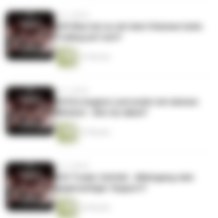
vor 2 Jahren
#25 Was hat es mit dem Volumen beim
Trading auf sich?
37 Minuten
vor 2 Jahren
#24 Es beginnt und endet mit deinem
Mindset - Bist du dabei?
47 Minuten
vor 2 Jahren
#23 Trader Umfeld - Alleingang oder
gegenseitiger Support?
32 Minuten