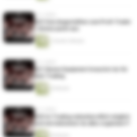
vor 2 Jahren
#22 Vom Angestellten zum Profi-Trader
- Denise packt aus
1 Stunde 2 Minuten
vor 2 Jahren
#21 Dieses Equipment brauchst du für
dein Trading
35 Minuten
vor 2 Jahren
#20 Ist Trading nebenberuflich möglich
und wie bekommst du alles organisiert?
39 Minuten