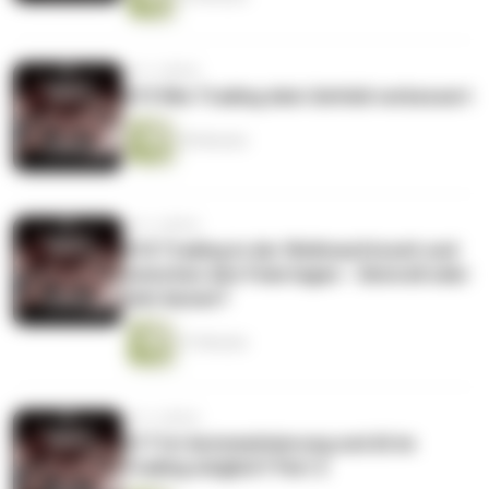
vor 2 Jahren
#19 Wie Trading dein Umfeld verbessert
49 Minuten
vor 2 Jahren
#18 Trading in der Weihnachtszeit und
zwischen den Feiertagen - Sinnvoll oder
sein lassen?
37 Minuten
vor 2 Jahren
#17 Ist Automatisierung und AI im
Trading möglich? Part 2