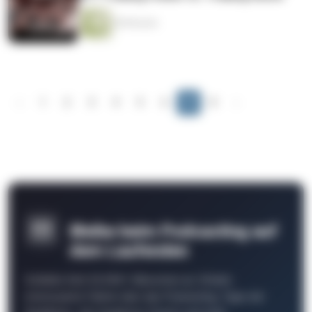
58 Minuten
‹
1
2
3
4
5
6
7
8
›
Bleibe beim Podcasting auf
dem Laufenden
Schließe Dich 26.000+ Menschen an. Erhalte
interessante Fakten über das Podcasting, Tipps der