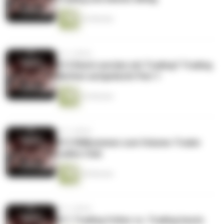
42 Minuten
vor 2 Jahren
#13 Reich werden mit Trading? Trading
Mythen aufgedeckt Part 1
42 Minuten
vor 2 Jahren
#12 Willkommen zum Volume-Trader
Ladies Club
40 Minuten
vor 2 Jahren
#11 Trading früher vs. Trading heute