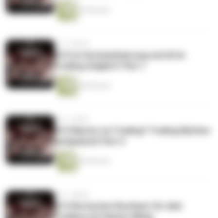
29 Minuten
vor 2 Jahren
#16 Ist Automatisierung und AI im
Trading möglich? Part 1
28 Minuten
vor 2 Jahren
#15 Mentor im Trading? Trading Mythen
aufgedeckt Part 2
44 Minuten
vor 2 Jahren
#14 Die besten Routinen für dein
Trading und deinen Alltag