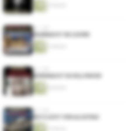
16 Minuten
vor 1 Jahr
RAUBNACHT IM LOUVRE
13 Minuten
vor 1 Jahr
MORDNACHT IN HOLLYWOOD
26 Minuten
vor 1 Jahr
DIE FLUCHT VON ALCATRAZ
13 Minuten