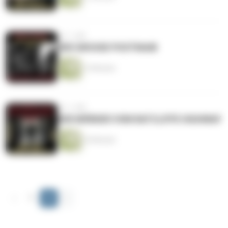
vor 1 Jahr
DER GROSSE POSTRAUB
15 Minuten
vor 1 Jahr
DER MÖRDER VOM RATCLIFFE HIGHWAY
24 Minuten
‹
1
2
›