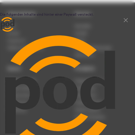
Unternehmen
Service
Team
Newsletter
Karriere
Kontakt
Impressum
Presse
Werben auf podcast.de
Nutzungsbedingungen
Datenschutz
Dienst
Produkte
Podcast anmelden
Podcast-Beratung
Podcast hochladen
Podcast-Jobs
Podcast-Events
Podcast-Push
Registrierung
Podcast-Werbung
Anmeldung
Podcast-Agentur
Podcast-Produktion