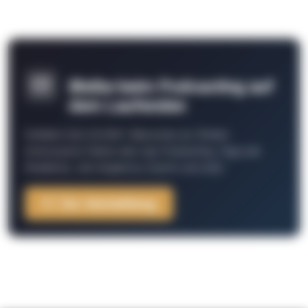
Bleibe beim Podcasting auf
dem Laufenden
Schließe Dich 26.000+ Menschen an. Erhalte
interessante Fakten über das Podcasting, Tipps der
Redaktion, Job-Angebote, Events und mehr.
Zur Anmeldung