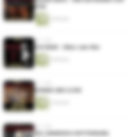
ROM
16 Minuten
vor 1 Jahr
ESCOBAR - Silber oder Blei
16 Minuten
vor 1 Jahr
BONNIE UND CLYDE
13 Minuten
vor 1 Jahr
DIE LINDBERGH-ENTFÜHRUNG