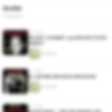
Archiv
29 Episoden
vor 1 Jahr
HELMUT SCHMIDT und DER DEUTSCHE
HERBST
33 Minuten
vor 1 Jahr
AL CAPONE DER BOSS DER BOSSE
22 Minuten
vor 1 Jahr
KAISER NERO - UND DER BRAND VON