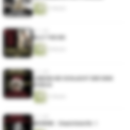
21 Minuten
vor 1 Jahr
BILLY THE KID
18 Minuten
vor 1 Jahr
LONDON-DIE SCHLACHT DER 5000
KUGELN
31 Minuten
vor 1 Jahr
MESRINE - Staatsfeind Nr. 1