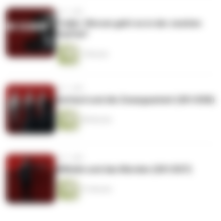
vor 1 Jahr
Trailer: Worum geht es in der zweiten
Staffel?
7 Minuten
vor 1 Jahr
Gerhard und die Zwangsarbeit (S01/E08)
48 Minuten
vor 1 Jahr
Wilhelm und das Morden (S01/E07)
51 Minuten