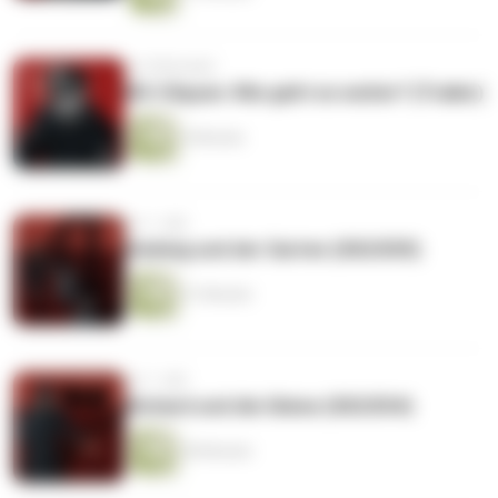
vor 8 Monaten
NS-Cliquen: Wie geht es weiter? (Trailer)
4 Minuten
vor 1 Jahr
Hedwig und der Garten (S02/E05)
51 Minuten
vor 1 Jahr
Richard und die Gleise (S02/E04)
38 Minuten