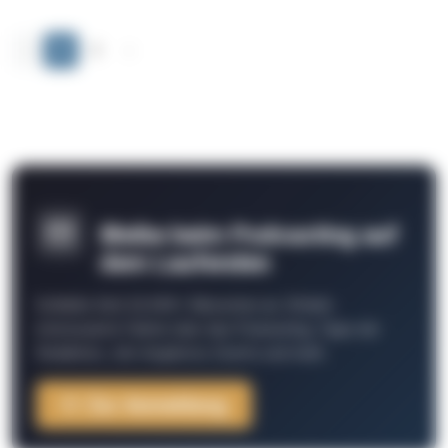
‹
1
2
›
Bleibe beim Podcasting auf
dem Laufenden
Schließe Dich 26.000+ Menschen an. Erhalte
interessante Fakten über das Podcasting, Tipps der
Redaktion, Job-Angebote, Events und mehr.
Zur Anmeldung