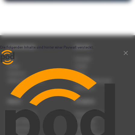
Unternehmen
Service
Team
Newsletter
Karriere
Kontakt
Impressum
Presse
Werben auf podcast.de
Nutzungsbedingungen
Datenschutz
Dienst
Produkte
Podcast anmelden
Podcast-Beratung
Podcast hochladen
Podcast-Jobs
Podcast-Events
Podcast-Push