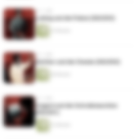
vor 1 Jahr
Ludwig und die Polizei (S02/E03)
47 Minuten
vor 1 Jahr
Günther und die Chemie (S02/E02)
46 Minuten
vor 1 Jahr
Irmgard und die Schreibmaschine
(S02/E01)
51 Minuten