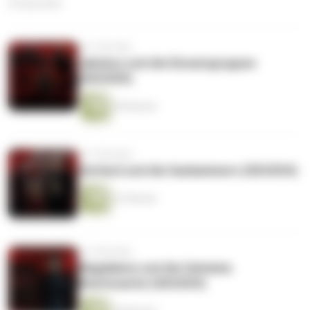
22 Episoden
vor 2 Wochen
Jakobus und die Einsatzgruppen
(S03/E05)
49 Minuten
vor 3 Wochen
Gerhard und die Gaskammern (S03/E04)
47 Minuten
vor 4 Wochen
Magdalene und die Geheime
Reichssache (S03/E03)