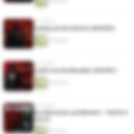
48 Minuten
vor 1 Monat
Ludwig und die Ghettos (S03/E02)
43 Minuten
vor 1 Monat
Ludolf und die Massaker (S03/E01)
44 Minuten
vor 1 Monat
Von Menschen und Mördern – Staffel 3
startet
12 Minuten