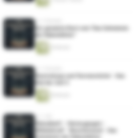
vor 11 Monaten
Der gesamte Rest vom "Das Geheimnis
der Rabenblüter"
54 Minuten
vor 11 Monaten
'Bestrafung' und 'Dornenstiche' - Das
Rad der Zeit 3
56 Minuten
vor 1 Jahr
'Rätselhaft' - 'Hintergangen' -
'Mitleidsvoll' - 'Beschützend' - Das
Geheimnis der Rabenblüter