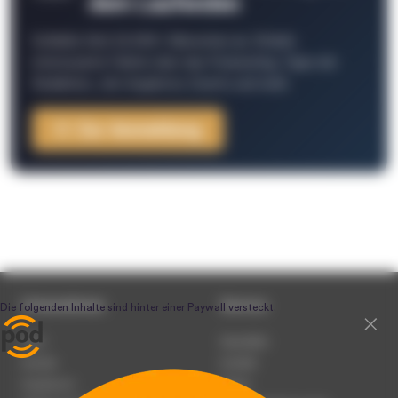
dem Laufenden
Schließe Dich 26.000+ Menschen an. Erhalte
interessante Fakten über das Podcasting, Tipps der
Redaktion, Job-Angebote, Events und mehr.
Zur Anmeldung
Unternehmen
Service
Team
Newsletter
Karriere
Kontakt
Impressum
Presse