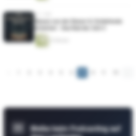
vor 1 Jahr
'Neues von der Ebene' & 'Schlafende
Schatten' - Das Rad der Zeit 3
57 Minuten
‹
1
2
3
4
5
6
7
8
9
10
...
Bleibe beim Podcasting auf