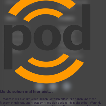
Werben auf podcast.de
Nutzungsbedingungen
Datenschutz
Dienst
Produkte
Podcast anmelden
Podcast-Beratung
Podcast hochladen
Podcast-Jobs
Podcast-Events
Podcast-Push
Registrierung
Podcast-Werbung
Anmeldung
Podcast-Agentur
Podcast-Produktion
podcast.de ~ 2004-2026