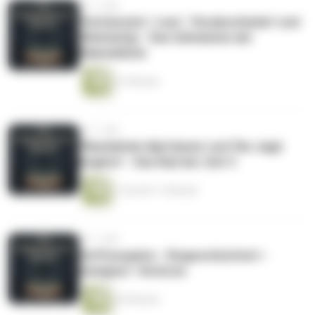
vor 1 Jahr
'Verheiratet', 'Leer', 'Verabschiedet' und
'Wehmütig' - Das Geheimnis der
Rabenblüter
51 Minuten
vor 1 Jahr
'Wandelnde Alpträume' und 'Die Jagd
beginnt' - Das Rad der Zeit 3
1 Stunde 11 Minuten
vor 1 Jahr
Hoffnungslos - Eingeschüchtert -
Geeignet -Verloren
52 Minuten