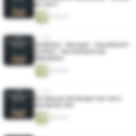
der Zeit 3
57 Minuten
vor 1 Jahr
'Gefährlich' - 'Betrogen' - 'Heuchlerisch' -
'Entführt' - Das Geheimnis der
Rabenblüter
52 Minuten
vor 1 Jahr
'Der Weg aus den Bergen' und 'Jarra' -
Das Rad der Zeit
40 Minuten