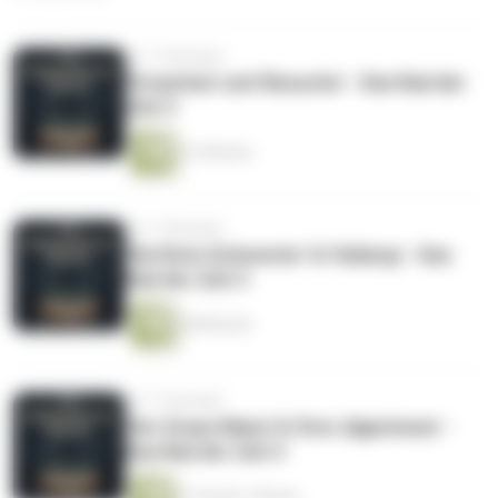
vor 11 Monaten
'Erwachen' und 'Besuche' - Das Rad der
Zeit 3
51 Minuten
vor 11 Monaten
'Die Rote Schwester' & 'Heilung' - Das
Rad der Zeit 3
48 Minuten
vor 11 Monaten
'Der Graue Mann' & 'Drei Jägerinnen' -
Das Rad der Zeit 3
1 Stunde 1 Minute