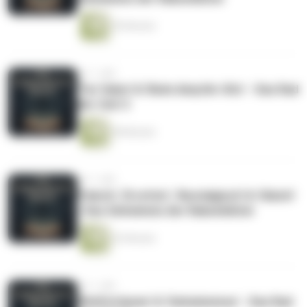
59 Minuten
vor 1 Jahr
'Tar Valon' & 'Beim Amyrlin-Sitz' - Das Rad
der Zeit 3
58 Minuten
vor 1 Jahr
'Falsch', 'Errettet', 'Nostalgisch' & 'Gleich'
- Das Geheimnis der Rabenblüter
52 Minuten
vor 1 Jahr
'Wolfsträume' & 'Geheimnisse' - Das Rad