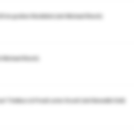
4/25 im großen Rückblick (mit Michael Rösch)
t Michael Rösch)
uf Titelkurs & Preuß unter Druck! (mit Benedikt Doll)