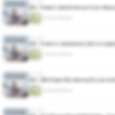
vor 1 Jahr
286 - Podest-Jubel & Herren-Frust: Wann 
1 Stunde 29 Minuten
vor 1 Jahr
285 - Preuß vs Jeanmonnot, Boe vs Laegrei
1 Stunde 34 Minuten
vor 1 Jahr
284 - WM-Finale: Wer überrascht, wer ent
1 Stunde 26 Minuten
vor 1 Jahr