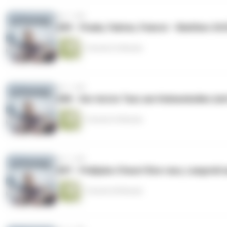
vor 1 Jahr
289 - Finale, Fakten, Feierei – Biathlon 2
1 Stunde 22 Minuten
vor 1 Jahr
288 - Der letzte Tanz am Holmenkollen (mi
1 Stunde 25 Minuten
vor 1 Jahr
287 - Pokljuka-Chaos! Boe raus, Laegreid a
1 Stunde 40 Minuten