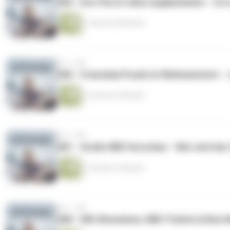
283 - Eric Perrot oben angekommen – Ist e
1 Stunde 20 Minuten
vor 1 Jahr
282 - Franziska Preuß ist Weltmeisterin –
1 Stunde 33 Minuten
vor 1 Jahr
281 - Große WM-Vorschau – Wer wird der S
1 Stunde 22 Minuten
vor 1 Jahr
280 - EM-Showdown, WM-Tickets & Boe-Bebe