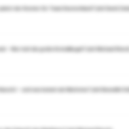
platzt der Knoten für Team Deutschland? (mit David Zob
d – Wer holt die große Kristallkugel? (mit Michael Rösc
täuscht – und was kommt als Nächstes? (mit Benedikt Dol