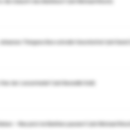
r die Zukunft des Biathlons? (mit Michael Rösch)
 Johannes Thingnes Boe schreibt Geschichte! (mit David 
tar der Lenzerheide? (mit Benedikt Doll)
n – Was jetzt im Biathlon passiert! (mit Michael Rösc