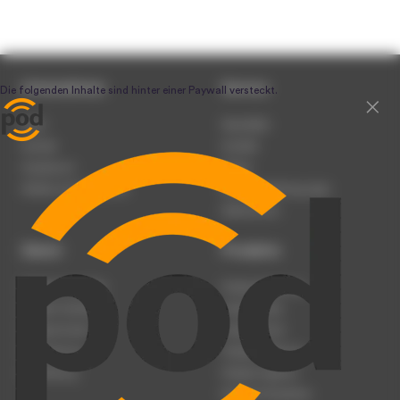
Unternehmen
Service
Team
Newsletter
Karriere
Kontakt
Impressum
Presse
Werben auf podcast.de
Nutzungsbedingungen
Datenschutz
Dienst
Produkte
Podcast anmelden
Podcast-Beratung
Podcast hochladen
Podcast-Jobs
Podcast-Events
Podcast-Push
Registrierung
Podcast-Werbung
Anmeldung
Podcast-Agentur
Podcast-Produktion