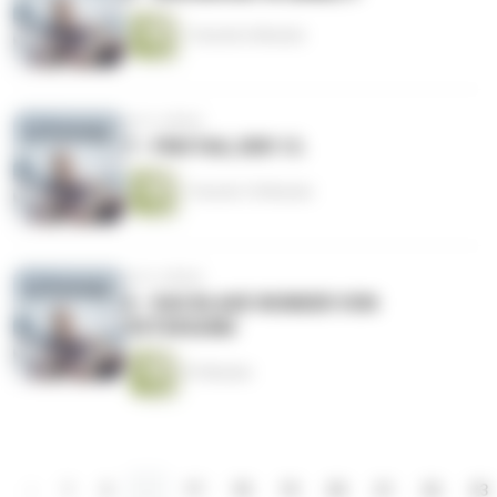
1 Stunde 6 Minuten
vor 6 Jahren
7 - FREITAG, DER 13.
1 Stunde 10 Minuten
vor 6 Jahren
6 - DAS BLAUE WUNDER VON
ÖSTERSUND
47 Minuten
‹
1
2
...
17
18
19
20
21
22
23