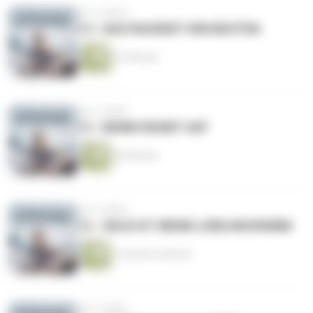
vor 6 Jahren
14 - DAS PASSIERT DEN BESTEN
51 Minuten
vor 6 Jahren
13 - BENNI RÄUMT AUF
59 Minuten
vor 6 Jahren
12 - GELB IST MEINE LIEBLINGSFARBE
1 Stunde 2 Minuten
vor 6 Jahren