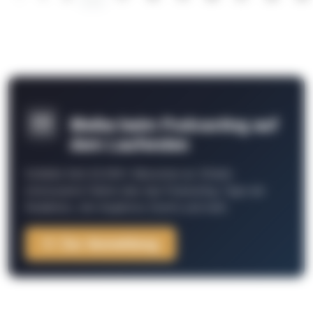
Bleibe beim Podcasting auf
dem Laufenden
Schließe Dich 26.000+ Menschen an. Erhalte
interessante Fakten über das Podcasting, Tipps der
Redaktion, Job-Angebote, Events und mehr.
Zur Anmeldung