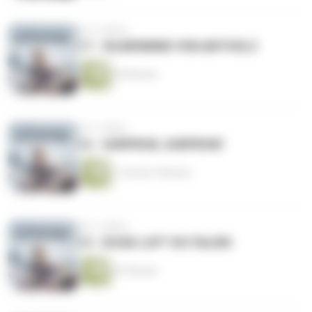
vor 6 Jahren
17 - SILBERMINE VON ANTHOLZ
60 Minuten
vor 6 Jahren
16 - SURPRISE, SURPRISE!
1 Stunde 3 Minuten
vor 6 Jahren
15 - DICKE LUFT IN ITALIEN
47 Minuten