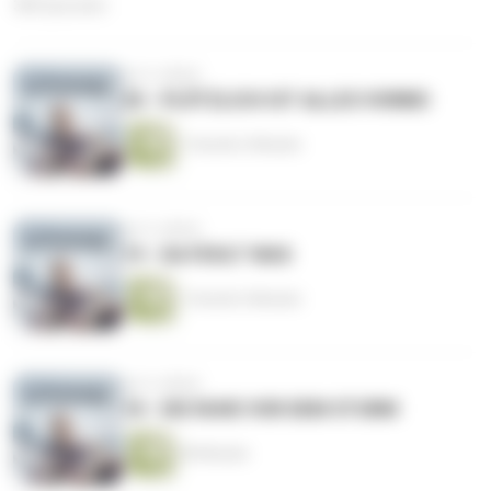
380 Episoden
vor 6 Jahren
20 - PLÖTZLICH IST ALLES VORBEI
1 Stunde 2 Minuten
vor 6 Jahren
19 - DA FEHLT WAS
1 Stunde 4 Minuten
vor 6 Jahren
18 - DIE RUHE VOR DEM STURM
49 Minuten