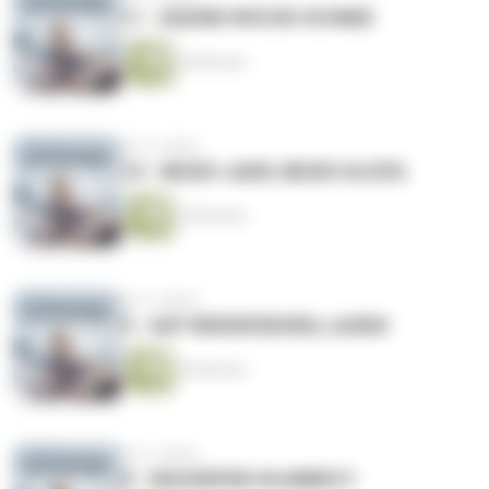
11 - (K)EINE WOCHE SCHNEE
46 Minuten
vor 6 Jahren
10 - NEUES JAHR, NEUES GLÜCK.
39 Minuten
vor 6 Jahren
9 - AUF WIEDERSEHEN, LAURA!
45 Minuten
vor 6 Jahren
8 - WASSERSKI IN ANNECY