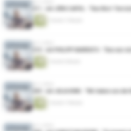
vor 2 Jahren
211 - mit JÜRG CAPOL - “Das Wort ‘Verrü
1 Stunde 17 Minuten
vor 2 Jahren
210 - mit PHILIPP NAWRATH - “Das war nic
1 Stunde 5 Minuten
vor 2 Jahren
209 - mit JULIA KINK - “Wir haben uns die 
1 Stunde 17 Minuten
vor 2 Jahren