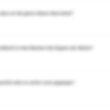
dass ich die ganze Saison überstehe!”
elleicht in dem Moment die Deppen der Nation!”
rlich wäre es sicher noch gegangen.”