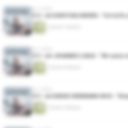
vor 2 Jahren
214 - mit DOROTHEA WIERER - “Ich hoffe, 
1 Stunde 11 Minuten
vor 2 Jahren
213 - mit JOHANNES LUKAS - “Wir waren vi
1 Stunde 25 Minuten
vor 2 Jahren
212 - mit DENISE HERRMANN-WICK - “Körpe
1 Stunde 19 Minuten