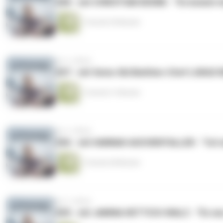
208 - mit CHRISTIAN DEXNE - “Es kommt mi
1 Stunde 29 Minuten
vor 2 Jahren
207 - mit Swiss Ski Biathlon-Chef LUKAS 
1 Stunde 31 Minuten
vor 2 Jahren
206 - mit HANNAH AUCHENTALLER - “Ich mö
1 Stunde 28 Minuten
vor 2 Jahren
205 - mit JANINA HETTICH-WALZ - “Es war d