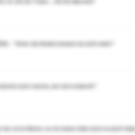
r vor wie ein Traum … wie ein Alptraum”
KEEL - “Unter den Boden kommst du nicht mehr!"
chte nicht starten, mir wird schlecht!”
er erste Winter, wo ich meine Ziele nicht erreicht habe