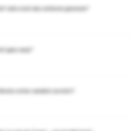
ckt’ wäre noch das schönste gewesen!"
ht ganz easy!”
Woche vorher ziemlich zerstört!"