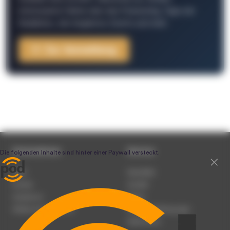
interessante Fakten über das Podcasting, Tipps der
Redaktion, Job-Angebote, Events und mehr.
Zur Anmeldung
Unternehmen
Service
Team
Newsletter
Karriere
Kontakt
Impressum
Presse
Werben auf podcast.de
Nutzungsbedingungen
Datenschutz