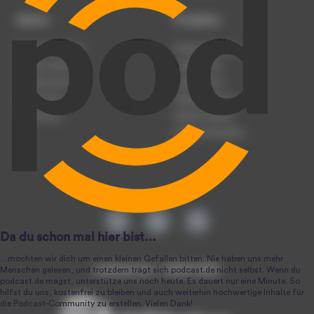
Dienst
Produkte
Podcast anmelden
Podcast-Beratung
Podcast hochladen
Podcast-Jobs
Podcast-Events
Podcast-Push
Registrierung
Podcast-Werbung
Anmeldung
Podcast-Agentur
Podcast-Produktion
podcast.de ~ 2004-2026