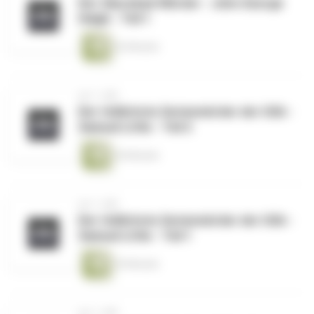
Der Säurebad-Mörder - John George
Haigh - Teil 1
42 Minuten
vor 1 Jahr
Der tödlichste Serienmörder der USA -
Samuel Little - Teil 2
45 Minuten
vor 1 Jahr
Der tödlichste Serienmörder der USA -
Samuel Little - Teil 1
39 Minuten
vor 1 Jahr