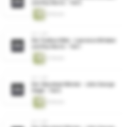
und Roy Norris - Teil 2
40 Minuten
vor 1 Jahr
Die Toolbox Killer - Lawrence Bittaker
und Roy Norris - Teil 1
41 Minuten
vor 1 Jahr
Der Säurebad-Mörder - John George
Haigh - Teil 2
45 Minuten
vor 1 Jahr