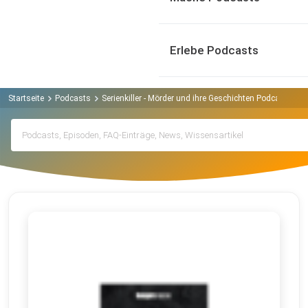
Erlebe Podcasts
Startseite
Podcasts
Serienkiller - Mörder und ihre Geschichten Podcast
Ar