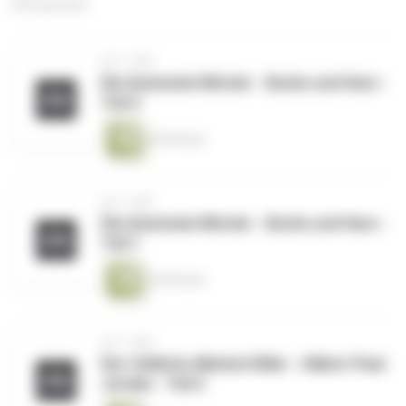
329 Episoden
vor 1 Jahr
Die Anatomie Mörder - Burke und Hare -
Teil 2
46 Minuten
vor 1 Jahr
Die Anatomie Mörder - Burke und Hare -
Teil 1
43 Minuten
vor 1 Jahr
Der tödliche Alkohol-Killer - Gilbert Paul
Jordan - Teil 2