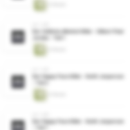
41 Minuten
vor 1 Jahr
Der tödliche Alkohol-Killer - Gilbert Paul
Jordan - Teil 1
41 Minuten
vor 1 Jahr
Der Happy Face Killer - Keith Jesperson
- Teil 2
41 Minuten
vor 1 Jahr
Der Happy Face Killer - Keith Jesperson
- Teil 1