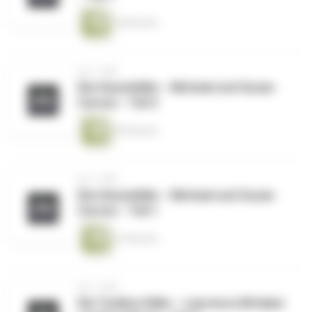
44 Minuten
vor 1 Jahr
Die Hexenkiller - Michael und Suzan
Carson - Teil 2
45 Minuten
vor 1 Jahr
Die Hexenkiller - Michael und Suzan
Carson - Teil 1
41 Minuten
vor 1 Jahr
Die Toolbox Killer - Lawrence Bittaker