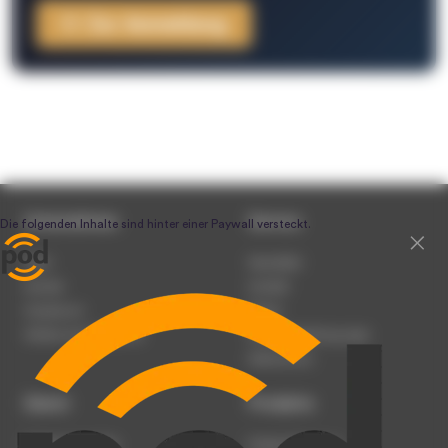
Zur Anmeldung
Unternehmen
Service
Team
Newsletter
Karriere
Kontakt
Impressum
Presse
Werben auf podcast.de
Nutzungsbedingungen
Datenschutz
Dienst
Produkte
Podcast anmelden
Podcast-Beratung