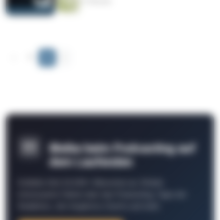
37 Minuten
‹
1
2
›
Bleibe beim Podcasting auf
dem Laufenden
Schließe Dich 26.000+ Menschen an. Erhalte
interessante Fakten über das Podcasting, Tipps der
Redaktion, Job-Angebote, Events und mehr.