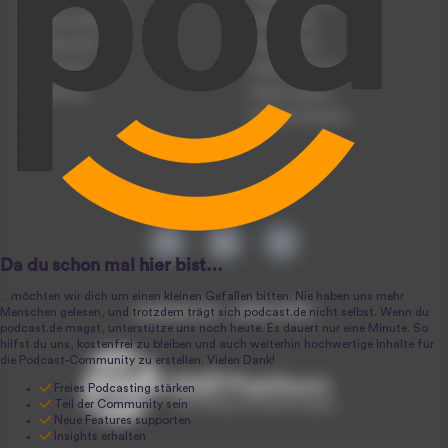
Podcast hochladen
Podcast-Jobs
Podcast-Events
Podcast-Push
Registrierung
Podcast-Werbung
Anmeldung
Podcast-Agentur
Podcast-Produktion
podcast.de ~ 2004-2026