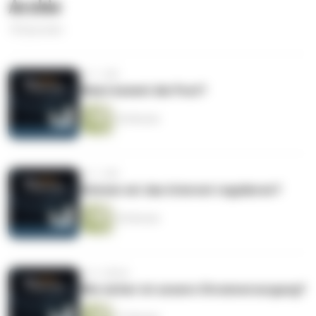
Archiv
18 Episoden
vor 1 Jahr
Wann kommt die Post?
36 Minuten
vor 1 Jahr
Können wir das Internet regulieren?
30 Minuten
vor 2 Jahren
Wie sicher ist unsere Stromversorgung?