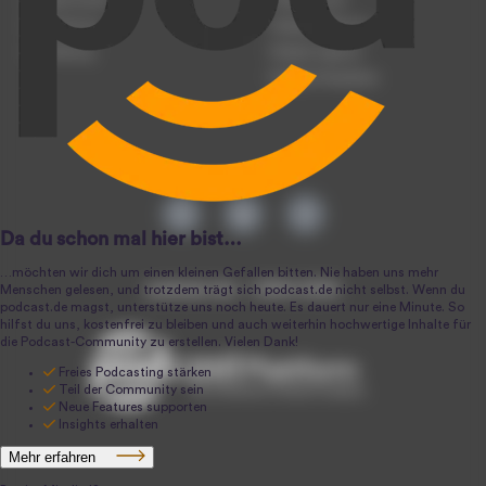
Podcast-Events
Podcast-Push
Registrierung
Podcast-Werbung
Anmeldung
Podcast-Agentur
Podcast-Produktion
podcast.de ~ 2004-2026