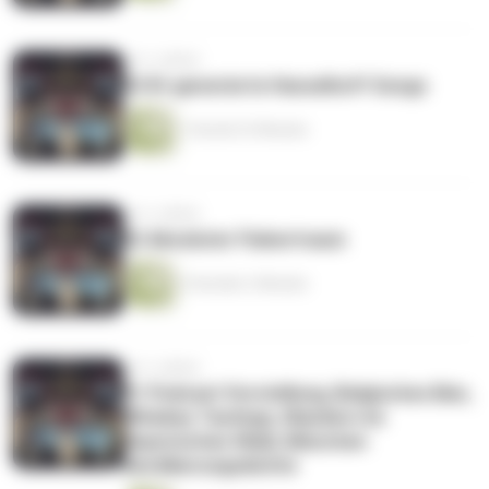
vor 2 Jahren
03 KI-generierte Hasselhoff Songs
1 Stunde 33 Minuten
vor 2 Jahren
02 Absoluter Fiebertraum
2 Stunden 2 Minuten
vor 2 Jahren
01 Podcast Vorstellung, Belgisches Bier,
Whiskey Tastings, Wandern im
Bayerischen Wald, München
Bevölkerungsdichte