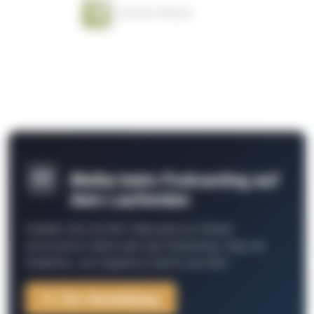
1 Stunde 2 Minuten
Bleibe beim Podcasting auf
dem Laufenden
Schließe Dich 26.000+ Menschen an. Erhalte
interessante Fakten über das Podcasting, Tipps der
Redaktion, Job-Angebote, Events und mehr.
Zur Anmeldung