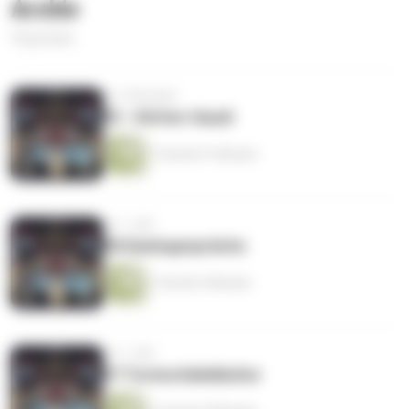
Archiv
9 Episoden
vor 3 Monaten
09 - Hütten-Gaudi
1 Stunde 51 Minuten
vor 1 Jahr
08 Kamingespräche
1 Stunde 4 Minuten
vor 1 Jahr
07 Turmschädelkultur