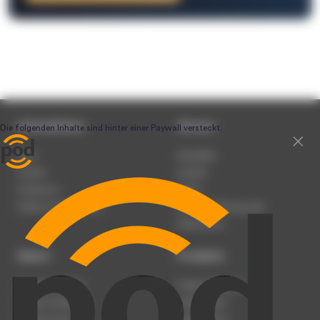
Unternehmen
Service
Team
Newsletter
Karriere
Kontakt
Impressum
Presse
Werben auf podcast.de
Nutzungsbedingungen
Datenschutz
Dienst
Produkte
Podcast anmelden
Podcast-Beratung
Podcast hochladen
Podcast-Jobs