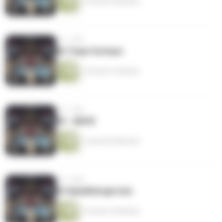
1 Stunde 29 Minuten
vor 1 Jahr
06 Team Vorhaut
1 Stunde 51 Minuten
vor 1 Jahr
05 - ADHS
1 Stunde 59 Minuten
vor 1 Jahr
04 Spießbürgertum
1 Stunde 10 Minuten