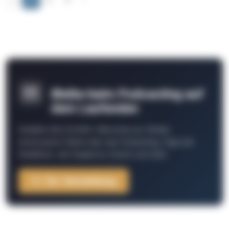
Bleibe beim Podcasting auf
dem Laufenden
Schließe Dich 26.000+ Menschen an. Erhalte
interessante Fakten über das Podcasting, Tipps der
Redaktion, Job-Angebote, Events und mehr.
Zur Anmeldung