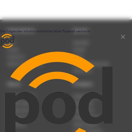
Unternehmen
Service
Team
Newsletter
Karriere
Kontakt
Impressum
Presse
Werben auf podcast.de
Nutzungsbedingungen
Datenschutz
Dienst
Produkte
Podcast anmelden
Podcast-Beratung
Podcast hochladen
Podcast-Jobs
Podcast-Events
Podcast-Push
Registrierung
Podcast-Werbung
Anmeldung
Podcast-Agentur
Podcast-Produktion