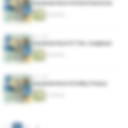
Gemeinde Rock #18 Die Kräuterfee
30 Minuten
vor 1 Jahr
Gemeinde Rock #17 Der Jungbauer
33 Minuten
vor 1 Jahr
Gemeinde Rock #16 Miss Fitness
21 Minuten
‹
1
2
3
›