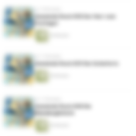
vor 10 Monaten
Gemeinde Rock #30 Der Herr vom
Fischagut
34 Minuten
vor 11 Monaten
Gemeinde Rock #29 Die Schieferts
30 Minuten
vor 11 Monaten
Gemeinde Rock #28 Die
Mamabegleiterin
26 Minuten