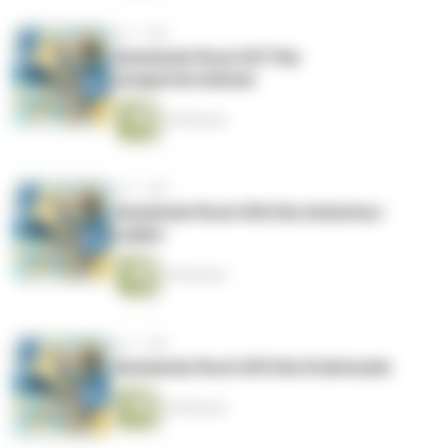
vor 1 Jahr
Gemeinde Rock #27 Die
Jungunternehmer
35 Minuten
vor 1 Jahr
Gemeinde Rock #26 Die Ackerbox-
Ladies
34 Minuten
vor 1 Jahr
Gemeinde Rock #25 Die Drahteseln
34 Minuten