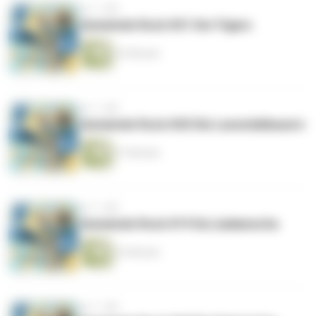
vor 1 Jahr
Gemeinde Rock #21 Der Figaro
33 Minuten
vor 1 Jahr
Gemeinde Rock #20 Die Lavendelbauern
27 Minuten
vor 1 Jahr
Gemeinde Rock #19 Da Liadamocha
32 Minuten
vor 1 Jahr