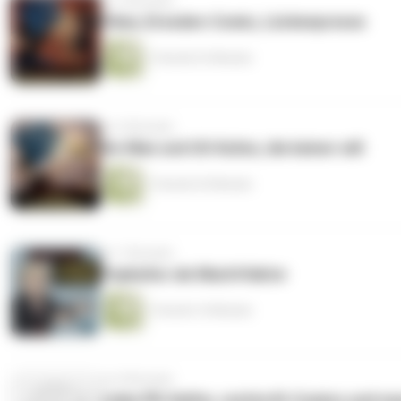
vor 5 Monaten
Filme, Dresden-Comic, Lückenpresse
1 Stunde 22 Minuten
vor 6 Monaten
He-Man und US-Kultur, die keiner will
1 Stunde 43 Minuten
vor 7 Monaten
Popkultur als Machtfaktor
1 Stunde 16 Minuten
vor 8 Monaten
Linke PR-Helfer, rechte KI-Comics und n