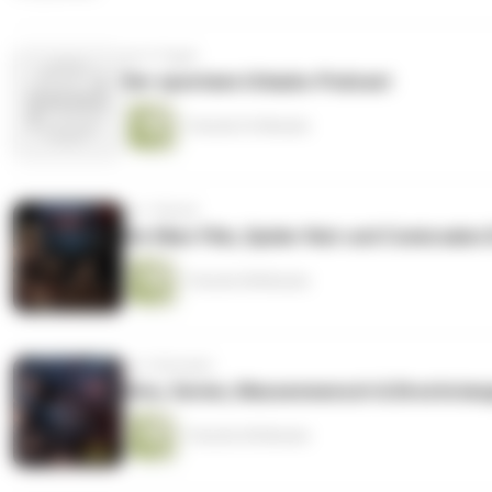
vor 6 Tagen
Der spontane Urlaubs-Podcast ️
1 Stunde 33 Minuten
vor 1 Monat
He-Man-Film, Spider Noir und Comicsalon 
1 Stunde 58 Minuten
vor 2 Monaten
Kino, Serien, Massenmensch & Brechstan
1 Stunde 40 Minuten