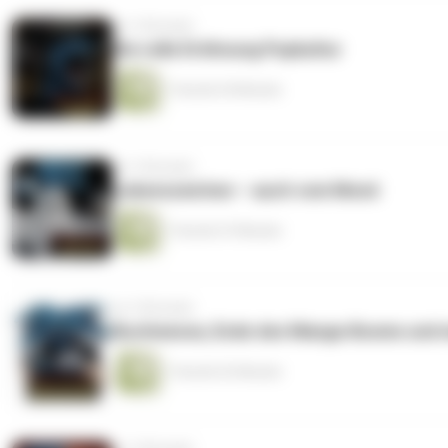
vor 3 Monaten
Die volle Dröhnung Popkultur
1 Stunde 54 Minuten
vor 3 Monaten
Lebenszeichen – auch vom Mond
1 Stunde 47 Minuten
vor 5 Monaten
Buchmesse, Ende des Manga-Booms und m
1 Stunde 52 Minuten