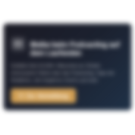
Bleibe beim Podcasting auf
dem Laufenden
Schließe Dich 26.000+ Menschen an. Erhalte
interessante Fakten über das Podcasting, Tipps der
Redaktion, Job-Angebote, Events und mehr.
Zur Anmeldung