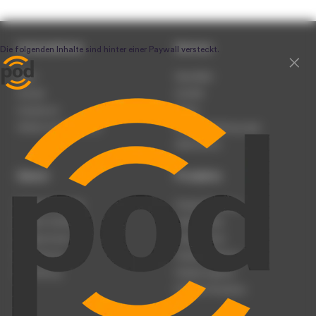
Unternehmen
Service
Team
Newsletter
Karriere
Kontakt
Impressum
Presse
Werben auf podcast.de
Nutzungsbedingungen
Datenschutz
Dienst
Produkte
Podcast anmelden
Podcast-Beratung
Podcast hochladen
Podcast-Jobs
Podcast-Events
Podcast-Push
Registrierung
Podcast-Werbung
Anmeldung
Podcast-Agentur
Podcast-Produktion