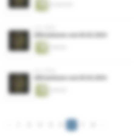
65 Sekunden
vor 2 Jahren
Affirmationen vom 06.02.2024
2 Minuten
vor 2 Jahren
Affirmationen vom 05.02.2024
2 Minuten
‹
1
2
3
4
5
6
7
8
›