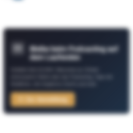
Bleibe beim Podcasting auf
dem Laufenden
Schließe Dich 26.000+ Menschen an. Erhalte
interessante Fakten über das Podcasting, Tipps der
Redaktion, Job-Angebote, Events und mehr.
Zur Anmeldung