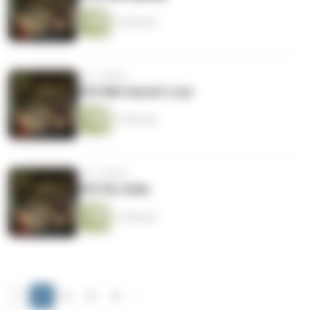
12 Minuten
vor 2 Jahren
#34 Alle hassen Luzy
12 Minuten
vor 2 Jahren
#33 Oh, Delia
11 Minuten
‹
1
2
3
4
›