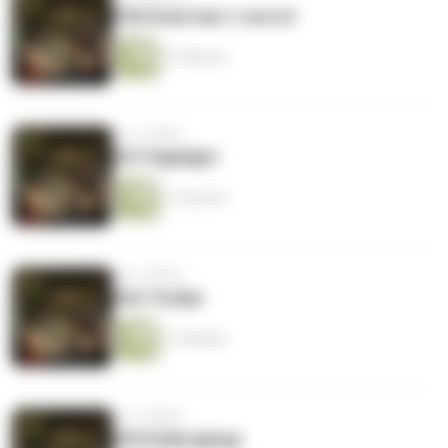
#38 Dead man´s secret
12 Minuten
vor 2 Jahren
#37 Highlight
11 Minuten
vor 2 Jahren
#36 Thriller
11 Minuten
vor 2 Jahren
#35 Kellergänge