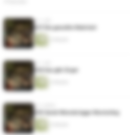
47 Episoden
vor 1 Jahr
#47 Die gewollte Wahrheit
12 Minuten
vor 1 Jahr
#46 Das gibt Ärger
12 Minuten
vor 2 Jahren
#45 Sarah Winnsbrügge-Westerling
12 Minuten