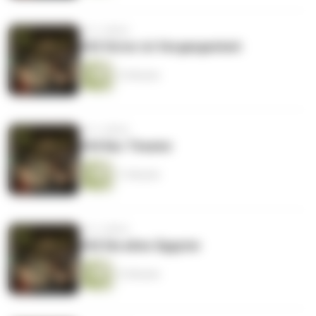
vor 2 Jahren
#43 Victor ist Vergangenheit
12 Minuten
vor 2 Jahren
#44 Nur Theater
11 Minuten
vor 2 Jahren
#42 Die alten Ägypter
12 Minuten