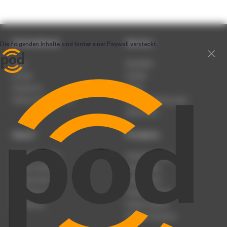
Unternehmen
Service
Team
Newsletter
Karriere
Kontakt
Impressum
Presse
Werben auf podcast.de
Nutzungsbedingungen
Datenschutz
Dienst
Produkte
Podcast anmelden
Podcast-Beratung
Podcast hochladen
Podcast-Jobs
Podcast-Events
Podcast-Push
Registrierung
Podcast-Werbung
Anmeldung
Podcast-Agentur
Podcast-Produktion