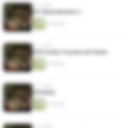
vor 2 Jahren
#41 Rätsel Nummer 3
12 Minuten
vor 2 Jahren
#40 Fremde, Freunde und Feinde
11 Minuten
vor 2 Jahren
#39 Elixier
11 Minuten
vor 2 Jahren