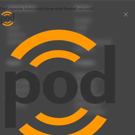
Unternehmen
Service
Team
Newsletter
Karriere
Kontakt
Impressum
Presse
Werben auf podcast.de
Nutzungsbedingungen
Datenschutz
Dienst
Produkte
Podcast anmelden
Podcast-Beratung
Podcast hochladen
Podcast-Jobs
Podcast-Events
Podcast-Push
Registrierung
Podcast-Werbung
Anmeldung
Podcast-Agentur
Podcast-Produktion