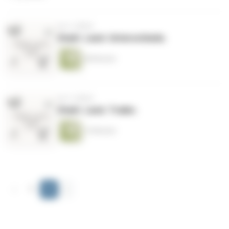
vor 2 Jahren
Stadt. Land. Unterschiede.
48 Minuten
vor 2 Jahren
Stadt. Land. Trailer.
14 Minuten
‹
1
2
›