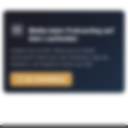
Bleibe beim Podcasting auf
dem Laufenden
Schließe Dich 26.000+ Menschen an. Erhalte
interessante Fakten über das Podcasting, Tipps der
Redaktion, Job-Angebote, Events und mehr.
Zur Anmeldung