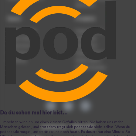
Datenschutz
Dienst
Produkte
Podcast anmelden
Podcast-Beratung
Podcast hochladen
Podcast-Jobs
Podcast-Events
Podcast-Push
Registrierung
Podcast-Werbung
Anmeldung
Podcast-Agentur
Podcast-Produktion
podcast.de ~ 2004-2026