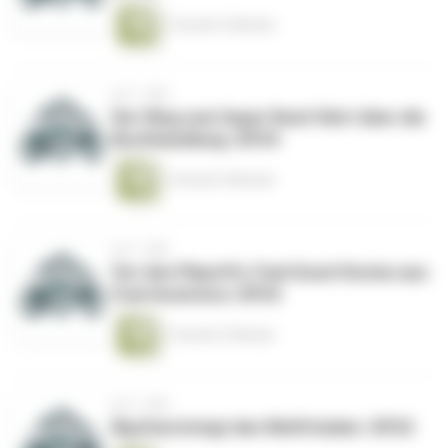
1 Stunde 3 Minuten
vor 1 Jahr
Der Weg zum Super Bowl führt über die
Buchhandlung | EP24
1 Stunde 5 Minuten
vor 1 Jahr
Vor den Playoffs: Feel Good Stories aus
Fuerteventura | EP23
1 Stunde 2 Minuten
vor 1 Jahr
Big Dom bringt den Weltfrieden | EP22