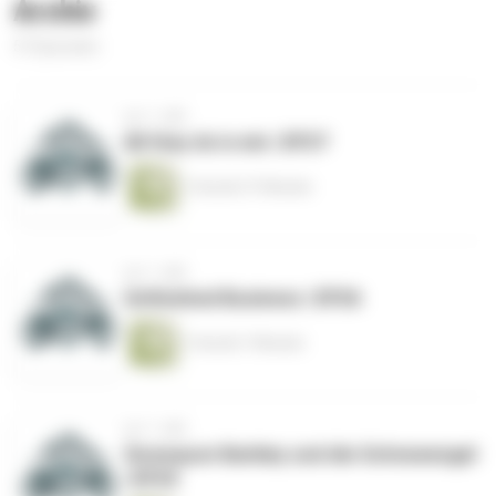
Archiv
57 Episoden
vor 1 Jahr
All they do is win | EP27
1 Stunde 37 Minuten
vor 1 Jahr
Unfinished Business | EP26
1 Stunde 7 Minuten
vor 1 Jahr
Snowquon Barkley und die Schneeengel
| EP25