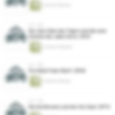
1 Stunde 4 Minuten
vor 1 Jahr
Der eine Zahn des Tigers und die zwei
Schuhe des Jalen Hurts | EP21
1 Stunde 10 Minuten
vor 1 Jahr
Fire Nick! Feier Nick? | EP20
1 Stunde 4 Minuten
vor 1 Jahr
Die drei Browns und der Hot Seat | EP19