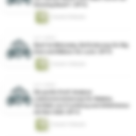
Running Back!? | EP16
1 Stunde 29 Minuten
vor 2 Jahren
Beef im Minicamp, Beförderung für Big
Dom und Billions für Lurie | EP15
1 Stunde 14 Minuten
vor 2 Jahren
Die große Draft Analyse:
Lebensversicherung für Mailata,
Gottlieb von Frostburg und Athletismus
mit Bert Böll | EP14
1 Stunde 15 Minuten