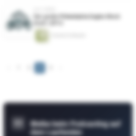
vor 2 Jahren
Der große Philadelphia Eagles Mock
Draft | EP13
1 Stunde 32 Minuten
‹
1
2
3
4
›
Bleibe beim Podcasting auf
dem Laufenden