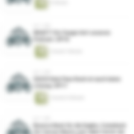
41 Minuten
vor 1 Jahr
WHAT!? Vic Fangio hört unseren
Podcast | EP18
1 Stunde 7 Minuten
vor 1 Jahr
OUCH! Kein Pass Rush ist auch keine
Lösung | EP17
1 Stunde 23 Minuten
vor 1 Jahr
Bounce Back für die Eagles, Comeback
für Carson Wentz und Jalen Carter als