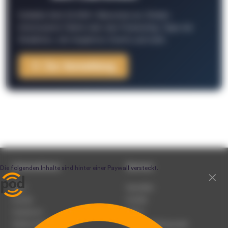
Schließe Dich 26.000+ Menschen an. Erhalte
interessante Fakten über das Podcasting, Tipps der
Redaktion, Job-Angebote, Events und mehr.
Zur Anmeldung
Unternehmen
Service
Team
Newsletter
Karriere
Kontakt
Impressum
Presse
Werben auf podcast.de
Nutzungsbedingungen