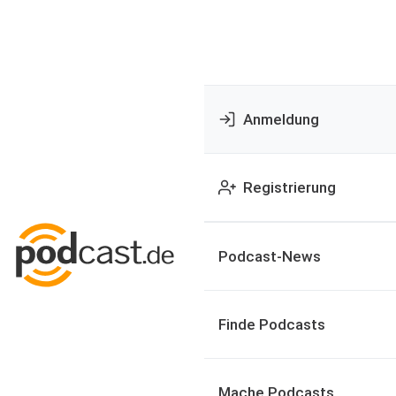
Anmeldung
Registrierung
Podcast-News
Finde Podcasts
Mache Podcasts