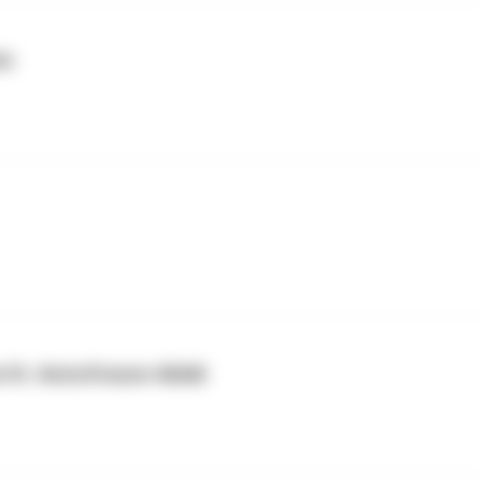
in
w Dr. Anna Krause-Ablaß