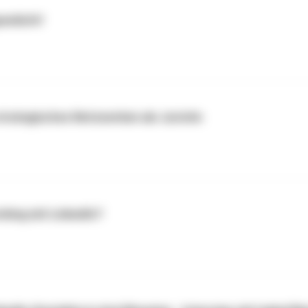
enlicht!
trategisches Netzwerken als Juristin
rking mit LinkedIn?