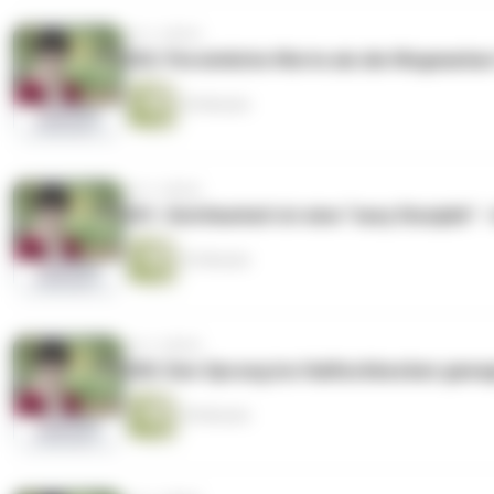
vor 2 Jahren
202: Persönliche Werte als die Wegmarken 
35 Minuten
vor 2 Jahren
201: Sichtbarkeit ist eine “sexy Disziplin”
33 Minuten
vor 2 Jahren
200: Den Sprung ins Haifischbecken gewag
39 Minuten