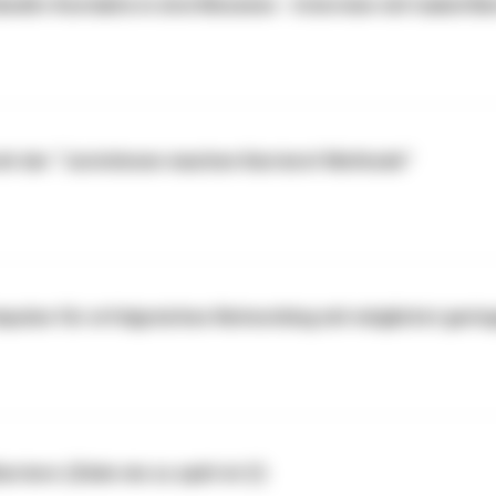
kedIn-Kontakte in drei Monaten - Interview mit Isabel Bi
mit der “Juristinnen machen Karriere! Methode”
mpulse für erfolgreiches Networking mit möglichst geri
riere-)Ziele nie zu spät ist (!)