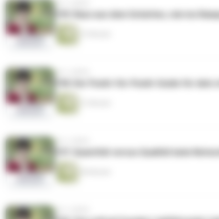
vor 2 Jahren
199: Raus aus dem Schatten, rein ins Ramp
37 Minuten
vor 2 Jahren
198: Der Punkt-für-Punkt-Guide für dein s
31 Minuten
vor 2 Jahren
197: Quantität versus Qualität beim Netwo
40 Minuten
vor 2 Jahren