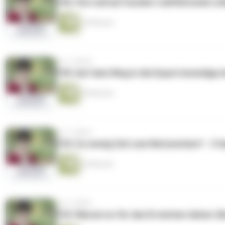
196: Von null auf hundert zielführende Lin
29 Minuten
vor 2 Jahren
195: Auf dem Weg in die Expert:innenliga 
38 Minuten
vor 2 Jahren
194: Zu wenig Zeit zum Netzwerken? - 3 I
30 Minuten
vor 2 Jahren
193: Warum es für das Erreichen deiner (Kar