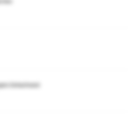
erther
ngem Zeitaufwand