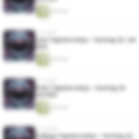
3 Minuten
vor 1 Woche
Löwe Tageshoroskop — Sonntag, 26. Juli
2026
3 Minuten
vor 1 Woche
Krebs Tageshoroskop — Sonntag, 26.
Juli 2026
3 Minuten
vor 1 Woche
Zwillinge Tageshoroskop — Sonntag, 26.