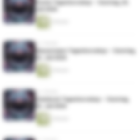
Fische Tageshoroskop — Sonntag, 26.
Juli 2026
3 Minuten
vor 1 Woche
Wassermann Tageshoroskop — Sonntag,
26. Juli 2026
3 Minuten
vor 1 Woche
Steinbock Tageshoroskop — Sonntag,
26. Juli 2026
3 Minuten