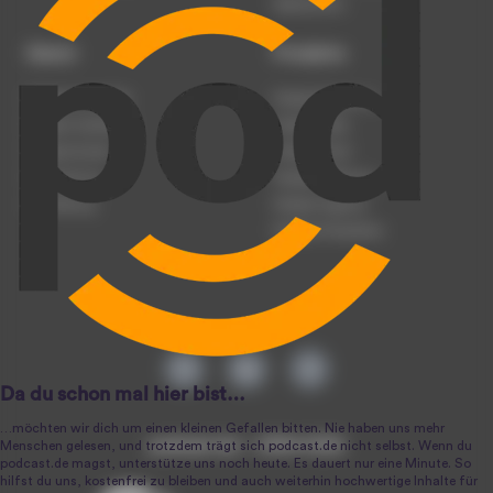
Datenschutz
Dienst
Produkte
Podcast anmelden
Podcast-Beratung
Podcast hochladen
Podcast-Jobs
Podcast-Events
Podcast-Push
Registrierung
Podcast-Werbung
Anmeldung
Podcast-Agentur
Podcast-Produktion
podcast.de ~ 2004-2026