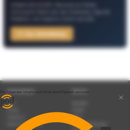
Schließe Dich 26.000+ Menschen an. Erhalte
interessante Fakten über das Podcasting, Tipps der
Redaktion, Job-Angebote, Events und mehr.
Zur Anmeldung
Unternehmen
Service
Team
Newsletter
Karriere
Kontakt
Impressum
Presse
Werben auf podcast.de
Nutzungsbedingungen