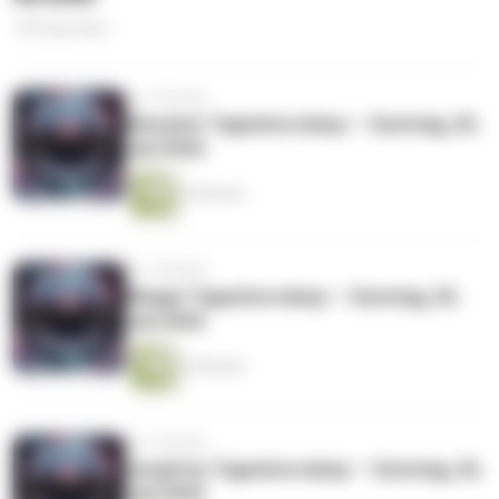
752 Episoden
vor 1 Woche
Skorpion Tageshoroskop — Sonntag, 26.
Juli 2026
3 Minuten
vor 1 Woche
Waage Tageshoroskop — Sonntag, 26.
Juli 2026
3 Minuten
vor 1 Woche
Jungfrau Tageshoroskop — Sonntag, 26.
Juli 2026