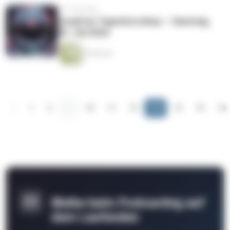
vor 2 Wochen
Jungfrau Tageshoroskop — Samstag,
25. Juli 2026
4 Minuten
‹
1
2
...
10
11
12
13
14
15
16
Bleibe beim Podcasting auf
dem Laufenden