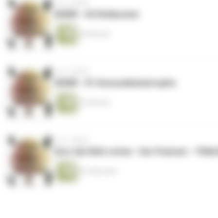
vor 3 Jahren
KDWR - #2 Rohkocher
43 Minuten
vor 3 Jahren
KDWR - #1 Konsumkatastrophe
33 Minuten
vor 3 Jahren
Kurz die Welt retten - Der Podcast - TRAI
30 Sekunden