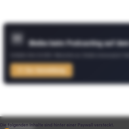
Bleibe beim Podcasting auf de
Schließe Dich 26.000+ Menschen an. Erhalte interessante Fak
Zur Anmeldung
Unternehmen