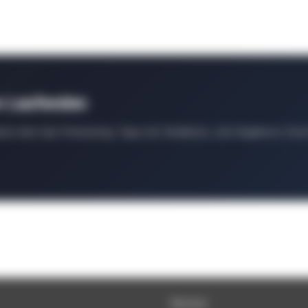
m Laufenden
ten über das Podcasting, Tipps der Redaktion, Job-Angebote, Even
Service