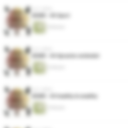
vor 3 Jahren
KDWR - #5 Sport
18 Minuten
vor 3 Jahren
KDWR - #4 Sprache verbindet
32 Minuten
vor 3 Jahren
KDWR - #3 healthy & wealthy
19 Minuten