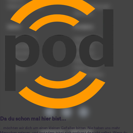
Werben auf podcast.de
Nutzungsbedingungen
Datenschutz
Dienst
Produkte
Podcast anmelden
Podcast-Beratung
Podcast hochladen
Podcast-Jobs
Podcast-Events
Podcast-Push
Registrierung
Podcast-Werbung
Anmeldung
Podcast-Agentur
Podcast-Produktion
podcast.de ~ 2004-2026