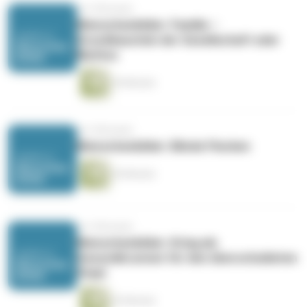
vor 9 Monaten
Menschenbilder: Familie –
Grundbaustein der Gesellschaft oder
Mythos
54 Minuten
vor 9 Monaten
Menschenbilder: Blinde Flecken
54 Minuten
vor 9 Monaten
Menschenbilder: Krieg als
Gesundbrunnen für den überschuldeten
Staat
53 Minuten