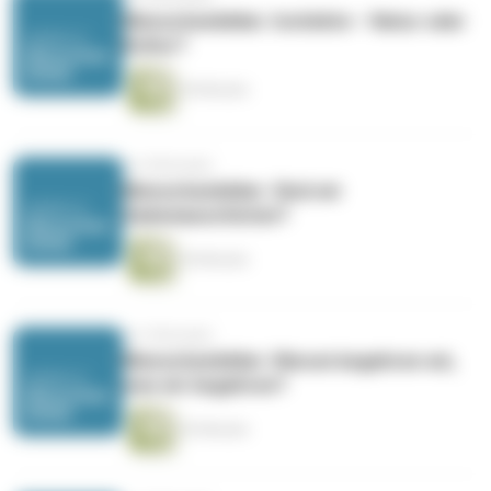
Menschenbilder: Instinkte – Natur oder
Kultur?
54 Minuten
vor 8 Monaten
Menschenbilder: Sind wir
Sadomasochisten?
54 Minuten
vor 9 Monaten
Menschenbilder: Warum begehren wir,
was wir begehren?
53 Minuten