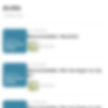
Archiv
145 Episoden
vor 6 Monaten
Menschenbilder: Abschied.
54 Minuten
vor 6 Monaten
Menschenbilder: Wer hat Angst vor der
KI?
53 Minuten
vor 6 Monaten
Menschenbilder: Wer hat Angst vor der