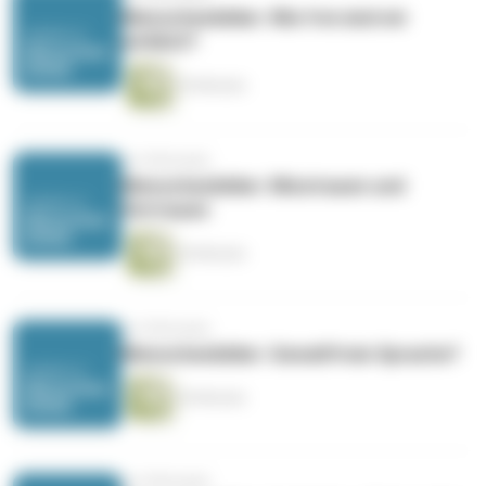
Menschenbilder: Wie frei sind wir
wirklich?
54 Minuten
vor 8 Monaten
Menschenbilder: Misstrauen und
Vertrauen
54 Minuten
vor 8 Monaten
Menschenbilder: Gewaltfreie Sprache?
54 Minuten
vor 8 Monaten