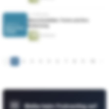
vor 10 Monaten
Menschenbilder: Feste und ihre
Bedeutung
53 Minuten
‹
1
2
3
4
5
6
7
8
9
10
›
Bleibe beim Podcasting auf