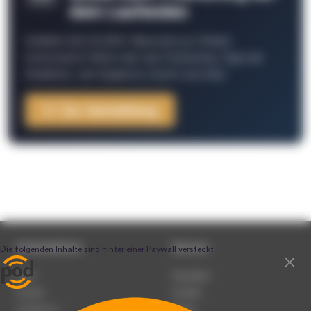
dem Laufenden
Schließe Dich 26.000+ Menschen an. Erhalte
interessante Fakten über das Podcasting, Tipps der
Redaktion, Job-Angebote, Events und mehr.
Zur Anmeldung
Unternehmen
Service
Team
Newsletter
Karriere
Kontakt
Impressum
Presse