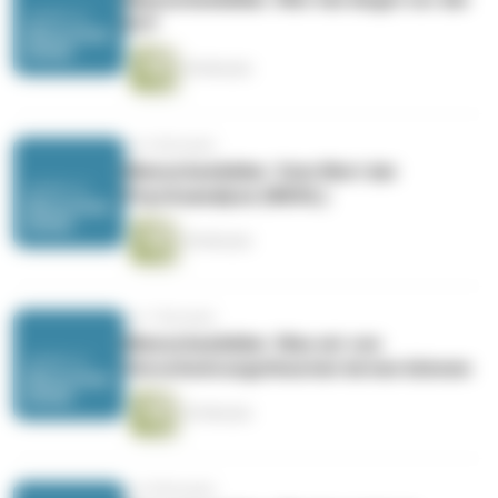
EU?
54 Minuten
vor 6 Monaten
Menschenbilder: Vom Wert der
Psychoanalyse (WDHL)
54 Minuten
vor 7 Monaten
Menschenbilder: Was wir von
Verschwörungstheorien lernen können
53 Minuten
vor 8 Monaten