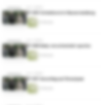
vor 2 Jahren
EP #89 Schießerei in Häusersiedlung
22 Minuten
vor 2 Jahren
EP #88 Baby verschwindet spurlos
22 Minuten
vor 2 Jahren
EP #87 Anschlag auf Brautpaar
22 Minuten