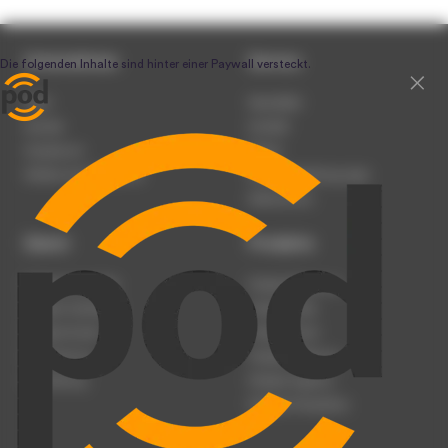
Unternehmen
Service
Team
Newsletter
Karriere
Kontakt
Impressum
Presse
Werben auf podcast.de
Nutzungsbedingungen
Datenschutz
Dienst
Produkte
Podcast anmelden
Podcast-Beratung
Podcast hochladen
Podcast-Jobs
Podcast-Events
Podcast-Push
Registrierung
Podcast-Werbung
Anmeldung
Podcast-Agentur
Podcast-Produktion