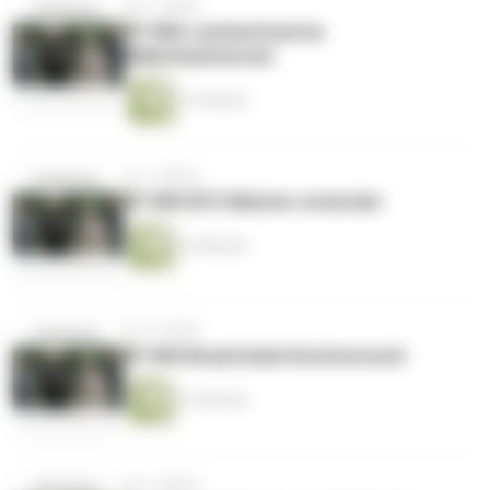
vor 2 Jahren
EP #86 Leichenfund im
Mädcheninternat
21 Minuten
vor 2 Jahren
EP #85 KFZ Meister ermordet
22 Minuten
vor 2 Jahren
EP #84 Brand beim Kochversuch
21 Minuten
vor 2 Jahren