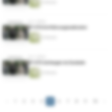
22 Minuten
vor 2 Jahren
EP #76 Entführungswahnsinn
22 Minuten
vor 2 Jahren
EP #75 Gefangen im Dunkeln
22 Minuten
‹
1
2
3
4
5
6
7
8
9
10
›