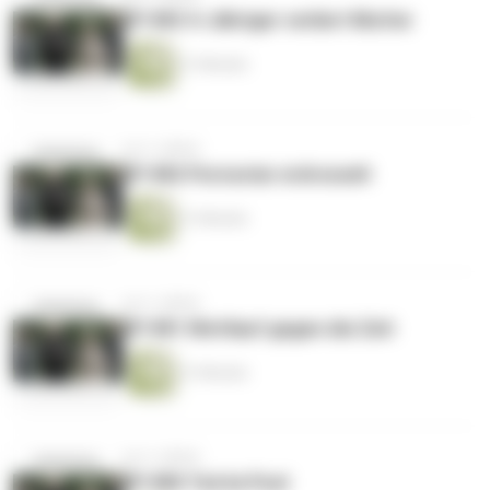
EP #83 4-Jähriger verliert Mutter
21 Minuten
vor 2 Jahren
EP #82 Pornostar erdrosselt
21 Minuten
vor 2 Jahren
EP #81 Wettlauf gegen die Zeit
21 Minuten
vor 2 Jahren
EP #80 Tod im Pool