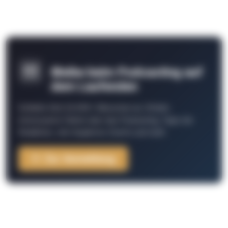
Bleibe beim Podcasting auf
dem Laufenden
Schließe Dich 26.000+ Menschen an. Erhalte
interessante Fakten über das Podcasting, Tipps der
Redaktion, Job-Angebote, Events und mehr.
Zur Anmeldung