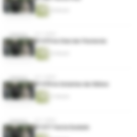
20 Minuten
vor 2 Jahren
EP #79 Im Chat der Finsternis
22 Minuten
vor 2 Jahren
EP #78 Im Schatten der Bühne
21 Minuten
vor 2 Jahren
EP #77 Tod im Dunkeln