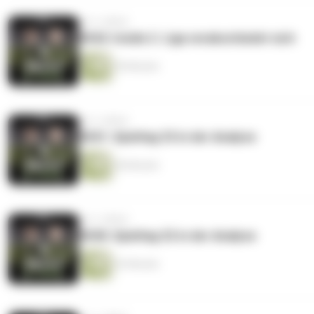
vor 2 Jahren
#042: Inside 2. Liga verabschiedet sich
59 Minuten
vor 2 Jahren
#041: Spieltag 33 in der Analyse
40 Minuten
vor 2 Jahren
#040: Spieltag 32 in der Analyse
53 Minuten