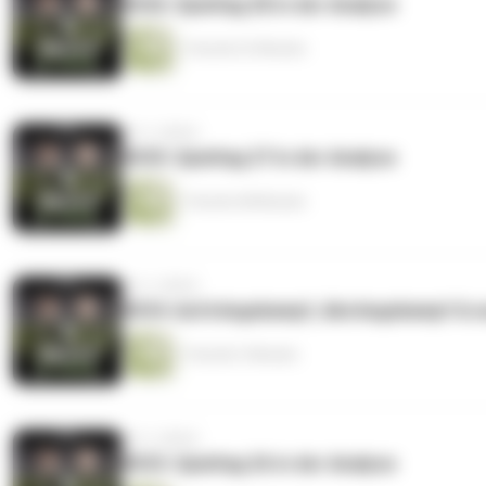
#036: Spieltag 28 in der Analyse
1 Stunde 22 Minuten
vor 2 Jahren
#035: Spieltag 27 in der Analyse
1 Stunde 48 Minuten
vor 2 Jahren
#034: Aufstiegskampf, Abstiegskampf & e
1 Stunde 3 Minuten
vor 2 Jahren
#033: Spieltag 26 in der Analyse