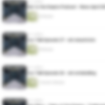
vor 2 Jahren
Heir to the Empire Podcast - News April 2
52 Minuten
vor 2 Jahren
Cos-Talk Episode 27 - mit sinachristn
49 Minuten
vor 2 Jahren
Cos-Talk Episode 26 - mit evitahelling
1 Stunde 3 Minuten
vor 2 Jahren