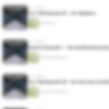
vor 2 Jahren
Cos-Talk Episode 29 - mit fablekaro
46 Minuten
vor 2 Jahren
Rewatch Episode 1 - Die dunkle Bedrohun
1 Stunde 52 Minuten
vor 2 Jahren
Cos-Talk Episode 28 - mit fulcrums.works
1 Stunde 10 Minuten