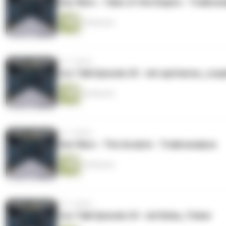
Star Wars - Tales of the Empire - Traileran
59 Minuten
vor 2 Jahren
Cos-Talk Episode 25 - mit spiritarms_cosp
56 Minuten
vor 2 Jahren
Star Wars - The Acolyte - Traileranalyse
54 Minuten
vor 2 Jahren
Cos-Talk Episode 24 - mit Boba_Tinker