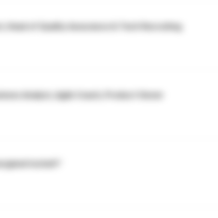
t, Head of Quality Assurance & Tech Recruiting
iness Analyst, Agile Coach, Product Owner
ergiewirtschaft"