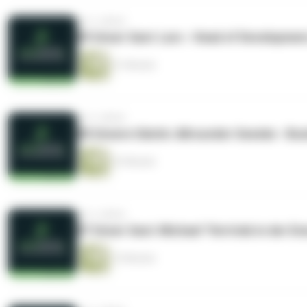
vor 2 Jahren
09 Unser Gast: Lars - Head of Developmen
21 Minuten
vor 2 Jahren
08 Unsere Gästin: Allrounder Geeske - Bus
23 Minuten
vor 2 Jahren
07 Unser Gast: Michael "Vertrieb in der En
15 Minuten