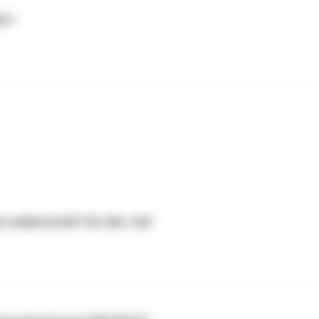
S?"
nk Leidenschaft für den Job"