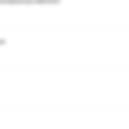
erkstudentin bei LYNQTECH"
it"