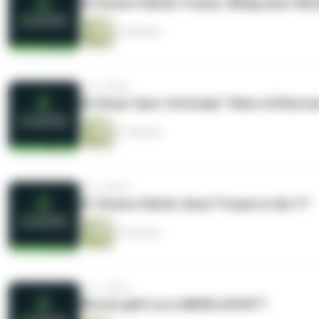
03 Unsere Gästin: Franny "Alltag einer W
14 Minuten
vor 3 Jahren
02 Unser Gast: Christoph "Väter & Elternze
21 Minuten
vor 3 Jahren
01 Unsere Gästin: Anna "Frauen in der IT"
27 Minuten
vor 3 Jahren
Worum geht es in ABGELUCHST?