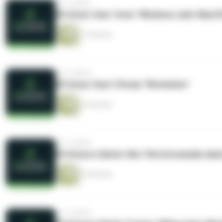
vor 2 Jahren
06 Unser Gast: Sven "Windows oder MacO
17 Minuten
vor 3 Jahren
05 Unser Gast: Florian "Workation"
22 Minuten
vor 3 Jahren
04 Unsere Gästin: Nici "Die Extrameile da
22 Minuten
vor 3 Jahren