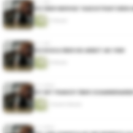
vor 1 Jahr
#53 ÜBER NERVIGE TAGESSTRUKTUREN 
37 Minuten
vor 1 Jahr
#52 BOSCA ÜBER DIE ARBEIT AN 1988!
33 Minuten
vor 2 Jahren
#51 MIT FRANCEY ÜBER ZUSAMMENARBE
1 Stunde 5 Minuten
vor 2 Jahren