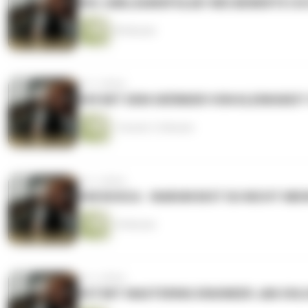
#50 JUBILÄUMSFOLGE! WIE BEWERTE IC
49 Minuten
vor 2 Jahren
#49 MIT DEM GRÜNDER VON KLEINIGKEI
1 Stunde 12 Minuten
vor 2 Jahren
#48 BOSCA - WARUM BIST DU NICHT MEH
10 Minuten
vor 2 Jahren
#47 MIT MASTERING ENGINEER JAN OHL