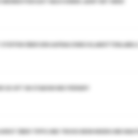
H MEINEN PODCAST NACH EINEM JAHR? MIT MIKE!
T STEFFEN ÜBER DEN AUFBAU EINES KLAMOTTENLABEL
R SO OFT IM STADION WIE FRÜHER?
HORST ÜBER TIPPS UND TRICKS BEIM MIXEN UND MAS