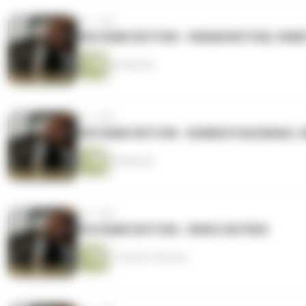
vor 1 Jahr
#56 RAMI EDITION - PARADONTOSE, PAR
44 Minuten
vor 1 Jahr
#55 RAMI EDITION - BUNDESTAGSWAHL
58 Minuten
vor 1 Jahr
#54 RAMI EDITION - KRIEG IM FEED
1 Stunde 5 Minuten