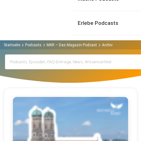
Erlebe Podcasts
Startseite
Podcasts
MKR – Das Magazin Podcast
Archiv